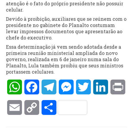
atenção é o fato do próprio presidente não possuir
celular.
Devido à proibição, auxiliares que se reúnem com o
presidente no gabinete do Planalto costumam
levar impressos documentos que apresentarão ao
chefe do executivo.
Essa determinação já vem sendo adotada desde a
primeira reunião ministerial ampliada do novo
governo, realizada em 6 de janeiro numa sala do
Planalto, Lula também proibiu que seus ministros
portassem celulares.
WhatsApp
Facebook
Telegram
Messenger
Twitter
LinkedIn
Pri
Email
Copy
Compartilhar
Link