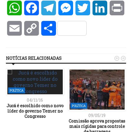
WhatsApp
Facebook
Telegram
Messenger
Twitter
LinkedIn
Pri
Email
Copy
Compartilhar
Link
NOTÍCIAS RELACIONADAS


POLÍTICA
04/11/16
Jucá é escolhido como novo
POLÍTICA
líder do governo Temer no
09/05/19
Congresso
Comissão aprova propostas
mais rígidas para controle
de barragens