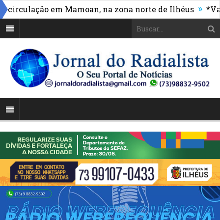
»
rculação em Mamoan, na zona norte de Ilhéus
*Vasco 