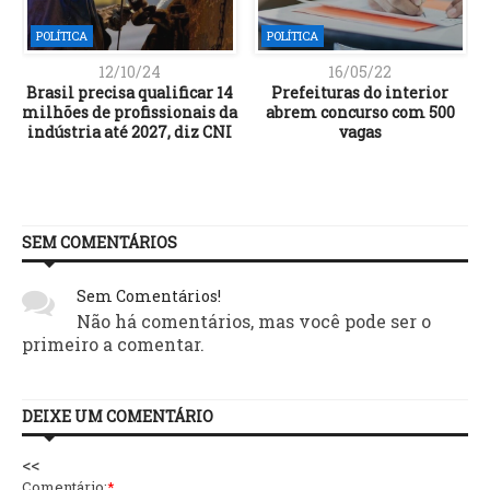
POLÍTICA
POLÍTICA
12/10/24
16/05/22
e
Brasil precisa qualificar 14
Prefeituras do interior
milhões de profissionais da
abrem concurso com 500
indústria até 2027, diz CNI
vagas
SEM COMENTÁRIOS
Sem Comentários!
Não há comentários, mas você pode ser o
primeiro a comentar.
DEIXE UM COMENTÁRIO
<<
Comentário:
*