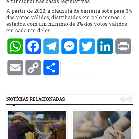
e funcional nas casas legislativas.
A partir de 2022, a cláusula de barreira sobe para 3%
dos votos válidos, distribuídos em pelo menos 14
estados, com um mínimo de 2% dos votos válidos
em cada um deles.
WhatsApp
Facebook
Telegram
Messenger
Twitter
LinkedIn
Pri
Email
Copy
Compartilhar
Link
NOTÍCIAS RELACIONADAS

