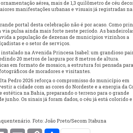
ornamentação aérea, mais de 1,3 quilômetro de céu decor
iores manifestações urbanas e visuais já registradas na
ande portal desta celebração não é por acaso. Como prin
a via pulsa ainda mais forte neste período. As bandeirola
nvida a população de dezenas de municípios vizinhos a
adistas e o setor de serviços.
 instalado na Avenida Princesa Isabel: um grandioso pai
ndo 20 metros de largura por 8 metros de altura.
cas em formato de mosaico, a estrutura foi pensada para
 fotográficos de moradores e visitantes.
o Ita Pedro 2026 reforça o compromisso do município em
vestir a cidade com as cores do Nordeste e a energia da C
e estética na Bahia, preparando o terreno para o grande
de junho. Os sinais já foram dados, o céu já está colorido e
quentenário. Foto: João Preto/Secom Itabuna