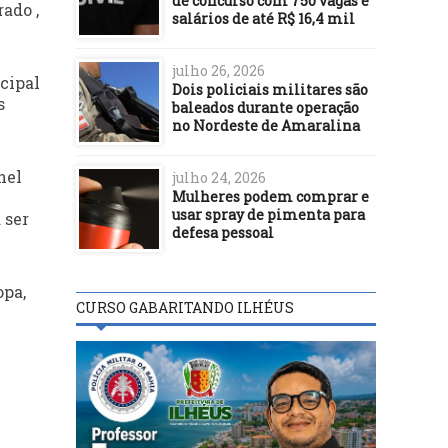
de concurso com 750 vagas e
ado ,
salários de até R$ 16,4 mil
julho 26, 2026
cipal
Dois policiais militares são
s
baleados durante operação
no Nordeste de Amaralina
nel
julho 24, 2026
Mulheres podem comprar e
usar spray de pimenta para
 ser
defesa pessoal
opa,
CURSO GABARITANDO ILHÉUS