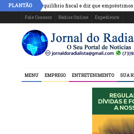
PLANTÃO
o aponta equilíbrio fiscal e diz que empréstimos financi
Fale Conosco
Rádios Online
Expediente
MENU
EMPREGO
ENTRETENIMENTO
SUA R