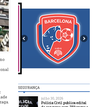
 no
ional
SEGURANÇA
z
dade
julho 30, 2026
zaga.
Polícia Civil publica edital