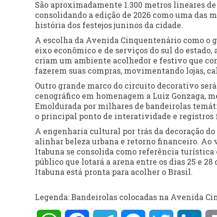
São aproximadamente 1.300 metros lineares de 
consolidando a edição de 2026 como uma das ma
história dos festejos juninos da cidade.
A escolha da Avenida Cinquentenário como o gr
eixo econômico e de serviços do sul do estado, 
criam um ambiente acolhedor e festivo que co
fazerem suas compras, movimentando lojas, calç
Outro grande marco do circuito decorativo será
cenográfico em homenagem a Luiz Gonzaga, medi
Emoldurada por milhares de bandeirolas temáti
o principal ponto de interatividade e registros
A engenharia cultural por trás da decoração d
alinhar beleza urbana e retorno financeiro. Ao 
Itabuna se consolida como referência turística 
público que lotará a arena entre os dias 25 e 28 
Itabuna está pronta para acolher o Brasil.
Legenda: Bandeirolas colocadas na Avenida Cin