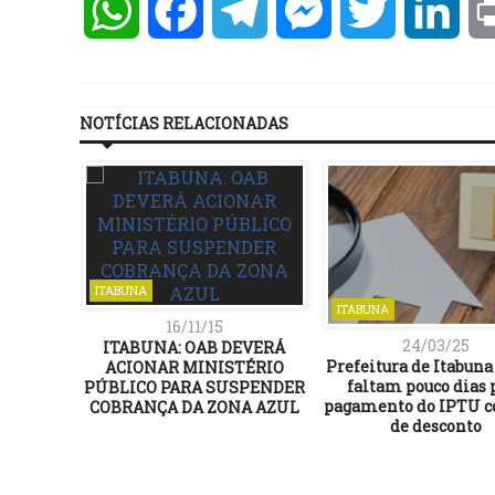
WhatsApp
Facebook
Telegram
Messenger
Twitter
Lin
NOTÍCIAS RELACIONADAS
ITABUNA
ITABUNA
16/11/15
24/03/25
ITABUNA: OAB DEVERÁ
Prefeitura de Itabuna 
ACIONAR MINISTÉRIO
faltam pouco dias 
PÚBLICO PARA SUSPENDER
pagamento do IPTU c
COBRANÇA DA ZONA AZUL
de desconto