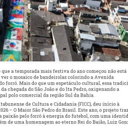
de que a temporada mais festiva do ano começou não está
e ver o mosaico de bandeirolas colorindo a Avenida
o forró. Mais do que um espetáculo cultural, essa tradic
 da chegada do São João e do Ita Pedro, oxigenando a
al polo comercial da região Sul da Bahia.
tabunense de Cultura e Cidadania (FICC), deu início à
26 – O Maior São Pedro do Brasil. Este ano, o projeto tra
a paixão pelo forró à energia do futebol, com uma identi
além de uma homenagem ao eterno Rei do Baião, Luiz Gon