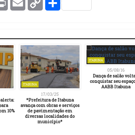
kedIn
Print
Email
Copy
Compartilhar
Link
ITABUNA
05/08/16
Dança de salão volta
conquistar seu espaç
ITABUNA
AABB Itabuna
17/03/25
alerta:
*Prefeitura de Itabuna
para
avança com obras e serviços
om 10%
de pavimentação em
diversas localidades do
município*