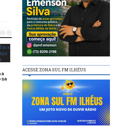


ITABUNA
18/04/16
ACESSE ZONA SUL FM ILHÉUS
 a
Comitê de Bacias inscr
o na
para eleição de novo
ITABUNA
membros
29/11/23
Programa Acelera Itabuna
intensifica obras no acesso
aos condomínios
residenciais Jubiabá e
Gabriela