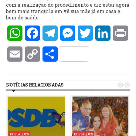
com a realização do procedimento e diz estar agora
bem mais tranquila em vê sua mãe já em casa e
bem de saúde.
WhatsApp
Facebook
Telegram
Messenger
Twitter
LinkedIn
Pri
Email
Copy
Compartilhar
Link
NOTÍCIAS RELACIONADAS


DESTAQUES
DESTAQUES