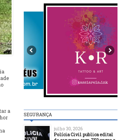
ia
dade
ão
tar a
SEGURANÇA
lhor
julho 30, 2026
na
Polícia Civil publica edital