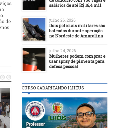
de concurso com 750 vagas e
viços
salários de até R$ 16,4 mil
ma
o.
julho 26, 2026
ão de
Dois policiais militares são
enos
baleados durante operação
no Nordeste de Amaralina
julho 24, 2026
Mulheres podem comprar e
usar spray de pimenta para
defesa pessoal


CURSO GABARITANDO ILHÉUS
ITACARÉ
ITACARÉ