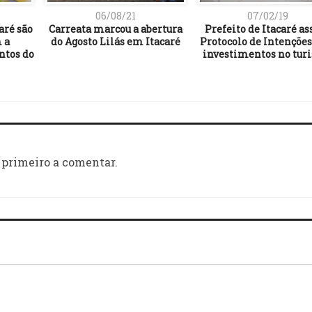
06/08/21
07/02/19
aré são
Carreata marcou a abertura
Prefeito de Itacaré as
 a
do Agosto Lilás em Itacaré
Protocolo de Intenções
ntos do
investimentos no tur
 primeiro a comentar.