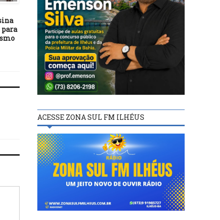
22/08/18
12/03/19
sina
Programação do 7º Festival
Prefeitura de Itacaré rea
 para
de Dança Itacaré terá
recuperação de divers
ismo
espetáculos, oficinas e
estradas
palestras gratuitas
ACESSE ZONA SUL FM ILHÉUS