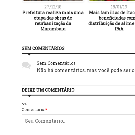
27/12/18
18/01/19
é realiza
Prefeitura realiza mais uma
Mais famílias de Itac
versas
etapa das obras de
beneficiadas com
reurbanização da
distribuição de alime
Marambaia
PAA
SEM COMENTÁRIOS
Sem Comentários!
Não há comentários, mas você pode ser o
DEIXE UM COMENTÁRIO
<<
Comentário:
*