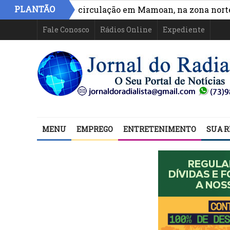
PLANTÃO
a acesso e circulação em Mamoan, na zona norte de Ilh
Fale Conosco
Rádios Online
Expediente
MENU
EMPREGO
ENTRETENIMENTO
SUA R