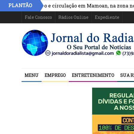
PLANTÃO
lhora acesso e circulação em Mamoan, na zona norte de
Fale Conosco
Rádios Online
Expediente
MENU
EMPREGO
ENTRETENIMENTO
SUA R