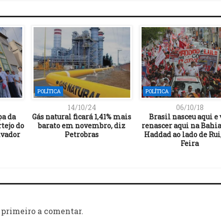
POLÍTICA
POLÍTICA
14/10/24
06/10/18
pa da
Gás natural ficará 1,41% mais
Brasil nasceu aqui e 
rtejo do
barato em novembro, diz
renascer aqui na Bahia”
lvador
Petrobras
Haddad ao lado de Rui
Feira
 primeiro a comentar.