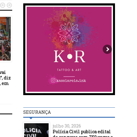


POLÍTICA
26/06/15
Vereador Lukas Paiva pe
POLÍTICA
construção de nova praç
13/08/22
vai
STF derruba regra do TST
, diz
com punição para férias
, em
pagas em atraso
SEGURANÇA
julho 30, 2026
Polícia Civil publica edital