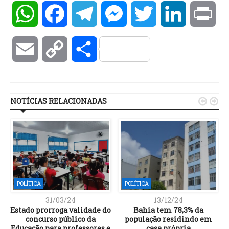
WhatsApp
Facebook
Telegram
Messenger
Twitter
LinkedIn
Pri
Email
Copy
Compartilhar
Link
NOTÍCIAS RELACIONADAS


POLÍTICA
POLÍTICA
31/03/24
13/12/24
Estado prorroga validade do
Bahia tem 78,3% da
concurso público da
população residindo em
Educação para professores e
casa própria