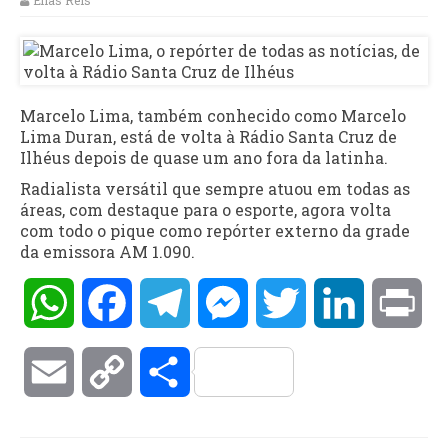
Elias Reis
Marcelo Lima, também conhecido como Marcelo
Lima Duran, está de volta à Rádio Santa Cruz de
Ilhéus depois de quase um ano fora da latinha.
Radialista versátil que sempre atuou em todas as
áreas, com destaque para o esporte, agora volta
com todo o pique como repórter externo da grade
da emissora AM 1.090.
WhatsApp
Facebook
Telegram
Messenger
Twitter
LinkedIn
Pri
Email
Copy
Compartilhar
Link