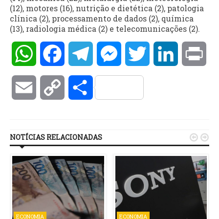
(12), motores (16), nutrição e dietética (2), patologia
clínica (2), processamento de dados (2), química
(13), radiologia médica (2) e telecomunicações (2).
WhatsApp
Facebook
Telegram
Messenger
Twitter
LinkedIn
Pri
Email
Copy
Compartilhar
Link
NOTÍCIAS RELACIONADAS


ECONOMIA
ECONOMIA