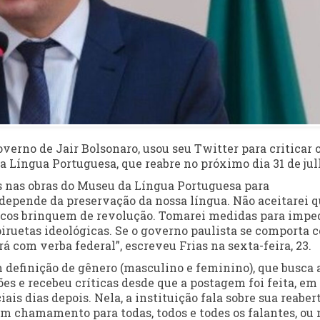
overno de Jair Bolsonaro, usou seu Twitter para criticar 
da Língua Portuguesa, que reabre no próximo dia 31 de jul
is nas obras do Museu da Língua Portuguesa para
depende da preservação da nossa língua. Não aceitarei 
icos brinquem de revolução. Tomarei medidas para impe
piruetas ideológicas. Se o governo paulista se comporta 
á com verba federal”, escreveu Frias na sexta-feira, 23.
 definição de gênero (masculino e feminino), que busca 
ões e recebeu críticas desde que a postagem foi feita, em 
is dias depois. Nela, a instituição fala sobre sua reaber
um chamamento para todas, todos e todes os falantes, ou 