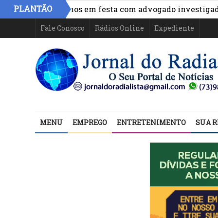
PLANTÃO
líticos baianos em festa com advogado investigado no c
Fale Conosco
Rádios Online
Expediente
MENU
EMPREGO
ENTRETENIMENTO
SUA R