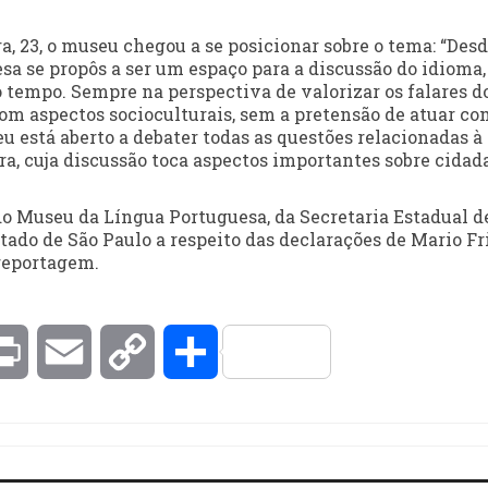
 23, o museu chegou a se posicionar sobre o tema: “Desd
a se propôs a ser um espaço para a discussão do idioma,
 tempo. Sempre na perspectiva de valorizar os falares d
om aspectos socioculturais, sem a pretensão de atuar c
u está aberto a debater todas as questões relacionadas à
a, cuja discussão toca aspectos importantes sobre cidad
do Museu da Língua Portuguesa, da Secretaria Estadual d
ado de São Paulo a respeito das declarações de Mario Fri
 reportagem.
kedIn
Print
Email
Copy
Compartilhar
Link