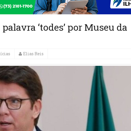
a palavra ‘todes’ por Museu da
ícias
Elias Reis