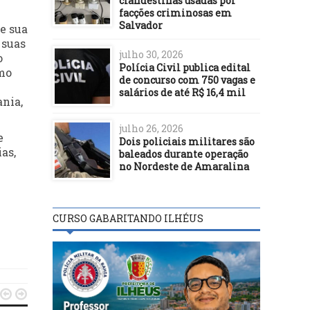
clandestinas usadas por
facções criminosas em
Salvador
e sua
 suas
julho 30, 2026
o
Polícia Civil publica edital
omo
de concurso com 750 vagas e
salários de até R$ 16,4 mil
ania,
julho 26, 2026
e
Dois policiais militares são
as,
baleados durante operação
no Nordeste de Amaralina
CURSO GABARITANDO ILHÉUS

