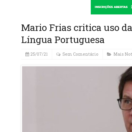
Mario Frias critica uso d
Língua Portuguesa
25/07/21
Sem Comentário
Mais Not