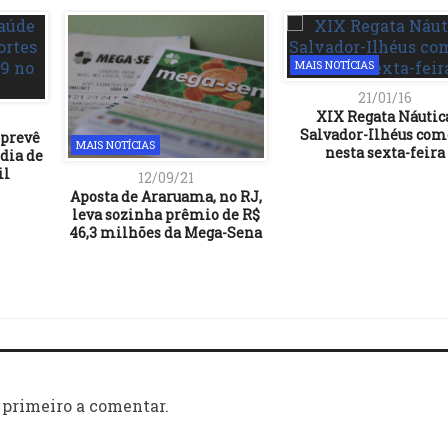
MAIS NOTÍCIAS
21/01/16
XIX Regata Náutic
Salvador-Ilhéus com
 prevê
MAIS NOTÍCIAS
nesta sexta-feira
dia de
il
12/09/21
Aposta de Araruama, no RJ,
leva sozinha prêmio de R$
46,3 milhões da Mega-Sena
 primeiro a comentar.