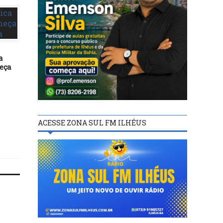
a
eça
MAIS NOTÍCIAS
MAIS NOTÍCIAS
21/08/17
01/07/21
EDITAL DE CONVOCAÇÃO –
LUCA LIMA:
SINDICATO DOS
INCORRETAMENTE
RADIALISTAS DE ILHÉUS
COMISSÃO PROCESSA
ACESSE ZONA SUL FM ILHÉUS
MANTEVE AUDIÊNCIA. 
ESTÃO SUSPENSOS!