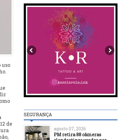
o uso
ho.
que
dir
como
SEGURANÇA
a
12 de
agosto 07, 2026
tura
PM retira 88 câmeras
não,