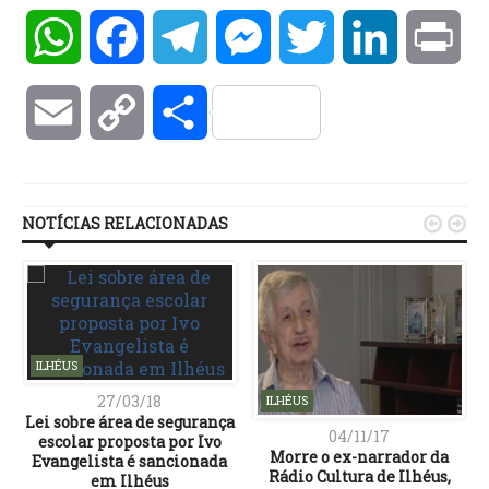
WhatsApp
Facebook
Telegram
Messenger
Twitter
LinkedIn
Pri
Email
Copy
Compartilhar
Link
NOTÍCIAS RELACIONADAS


ILHÉUS
27/03/18
ILHÉUS
Lei sobre área de segurança
04/11/17
escolar proposta por Ivo
Morre o ex-narrador da
Evangelista é sancionada
Rádio Cultura de Ilhéus,
em Ilhéus