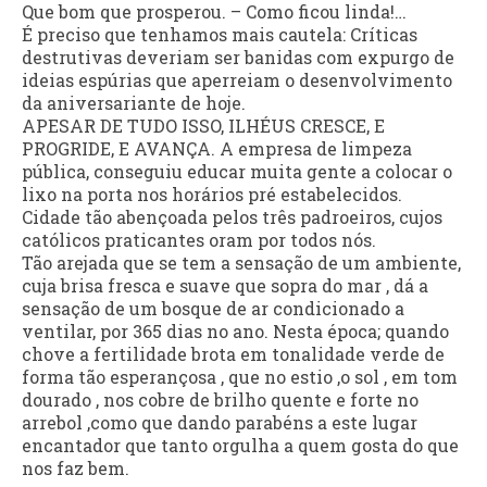
Que bom que prosperou. – Como ficou linda!…
É preciso que tenhamos mais cautela: Críticas
destrutivas deveriam ser banidas com expurgo de
ideias espúrias que aperreiam o desenvolvimento
da aniversariante de hoje.
APESAR DE TUDO ISSO, ILHÉUS CRESCE, E
PROGRIDE, E AVANÇA. A empresa de limpeza
pública, conseguiu educar muita gente a colocar o
lixo na porta nos horários pré estabelecidos.
Cidade tão abençoada pelos três padroeiros, cujos
católicos praticantes oram por todos nós.
Tão arejada que se tem a sensação de um ambiente,
cuja brisa fresca e suave que sopra do mar , dá a
sensação de um bosque de ar condicionado a
ventilar, por 365 dias no ano. Nesta época; quando
chove a fertilidade brota em tonalidade verde de
forma tão esperançosa , que no estio ,o sol , em tom
dourado , nos cobre de brilho quente e forte no
arrebol ,como que dando parabéns a este lugar
encantador que tanto orgulha a quem gosta do que
nos faz bem.