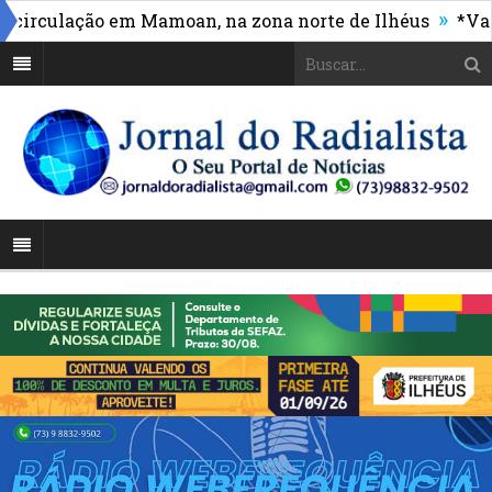
»
rculação em Mamoan, na zona norte de Ilhéus
*Vasco 