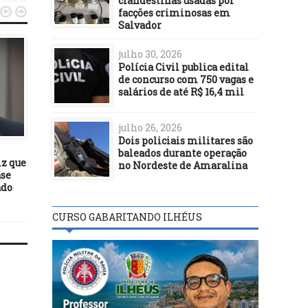
clandestinas usadas por


facções criminosas em
Salvador
julho 30, 2026
Polícia Civil publica edital
de concurso com 750 vagas e
salários de até R$ 16,4 mil
julho 26, 2026
BASTIDORES
BASTIDORES
Dois policiais militares são
23/08/22
24/07/19
baleados durante operação
iz que
Projeto isenta advogado de
Palhaças & Palhaços 
no Nordeste de Amaralina
ase
responsabilidade por
cartaz neste domingo 
ado
emissão de parecer jurídico
Tenda TPI
CURSO GABARITANDO ILHÉUS