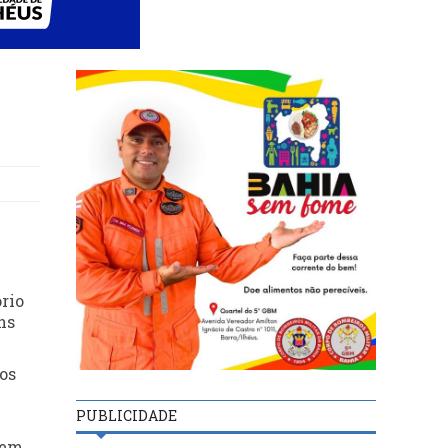
ório
ns
os
PUBLICIDADE
gem,