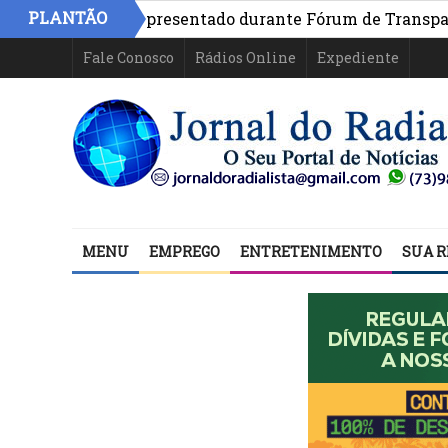
PLANTÃO
 na Bahia é apresentado durante Fórum de Transparência 
Fale Conosco
Rádios Online
Expediente
MENU
EMPREGO
ENTRETENIMENTO
SUA R