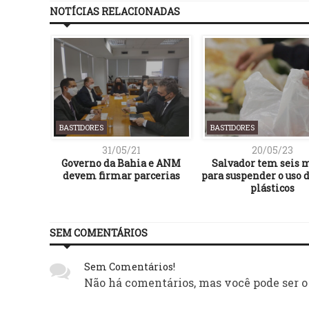
NOTÍCIAS RELACIONADAS
BASTIDORES
BASTIDORES
31/05/21
20/05/23
ços em
Governo da Bahia e ANM
Salvador tem seis 
ngo na
devem firmar parcerias
para suspender o uso d
plásticos
SEM COMENTÁRIOS
Sem Comentários!
Não há comentários, mas você pode ser o