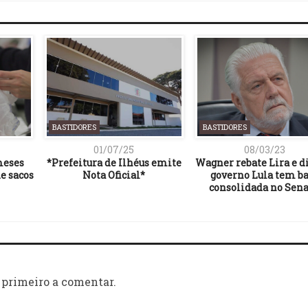
BASTIDORES
BASTIDORES
01/07/25
08/03/23
meses
*Prefeitura de Ilhéus emite
Wagner rebate Lira e d
e sacos
Nota Oficial*
governo Lula tem b
consolidada no Sen
 primeiro a comentar.