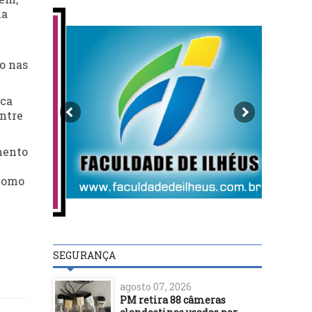
xa
o nas
ica
entre
mento
 como
SEGURANÇA
agosto 07, 2026
PM retira 88 câmeras