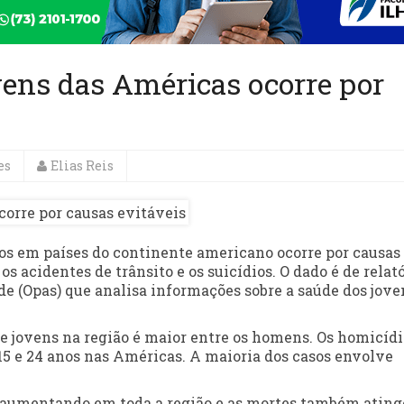
vens das Américas ocorre por
es
Elias Reis
nos em países do continente americano ocorre por causas
os acidentes de trânsito e os suicídios. O dado é de relat
 (Opas) que analisa informações sobre a saúde dos jove
de jovens na região é maior entre os homens. Os homicídi
15 e 24 anos nas Américas. A maioria dos casos envolve
m aumentando em toda a região e as mortes também atin