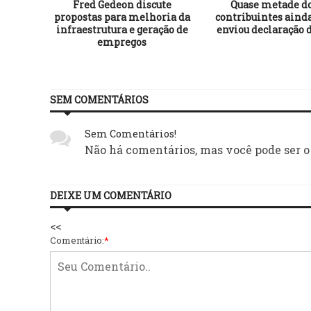
dato do
Fred Gedeon discute
Quase metade d
e BODÃO
propostas para melhoria da
contribuintes aind
infraestrutura e geração de
enviou declaração 
empregos
SEM COMENTÁRIOS
Sem Comentários!
Não há comentários, mas você pode ser o
DEIXE UM COMENTÁRIO
<<
Comentário:
*