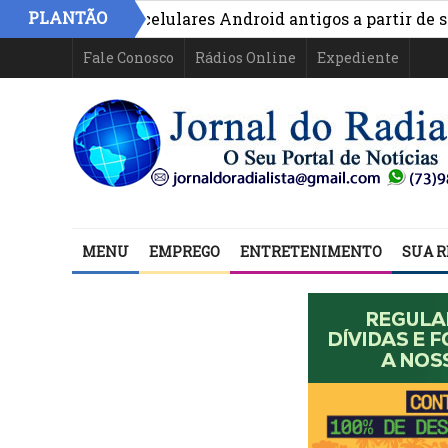
PLANTÃO
cionar em celulares Android antigos a partir de setemb
capinagem transformam o entorno do Condomínio Nova E
Fale Conosco
Rádios Online
Expediente
MENU
EMPREGO
ENTRETENIMENTO
SUA R