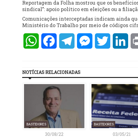
Reportagem da Folha mostrou que os benefício
sindical”: apoio político em eleições ou a filia
Comunicações interceptadas indicam ainda qu
Ministério do Trabalho por meio de códigos cif
WhatsApp
Facebook
Telegram
Messenger
Twitter
Lin
NOTÍCIAS RELACIONADAS
BASTIDORES
BASTIDORES
30/08/22
03/05/21