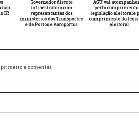
os
Governador discute
AGU vai acompanhar
a não
infraestrutura com
perto cumprimento
do IR
representantes dos
legislação eleitorale 
ministérios dos Transportes
cumprimento da legis
e de Portos e Aeroportos
eleitoral
 primeiro a comentar.