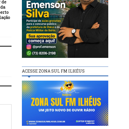
 de
Em noite de Suárez, Grêmio
Justiça cassa mandato
 da
supera Botafogo por 4 a 3 de
vereador ilheense BO
perto
virada
lação
ACESSE ZONA SUL FM ILHÉUS