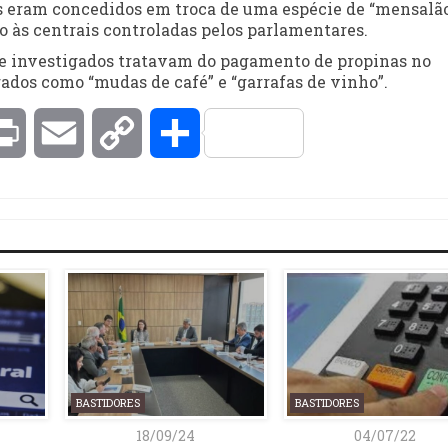
s eram concedidos em troca de uma espécie de “mensalã
ção às centrais controladas pelos parlamentares.
e investigados tratavam do pagamento de propinas no
rados como “mudas de café” e “garrafas de vinho”.
kedIn
Print
Email
Copy
Compartilhar
Link
BASTIDORES
BASTIDORES
18/09/24
04/07/22