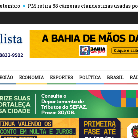
»
ro
PM retira 88 câmeras clandestinas usadas por facç
sperança
EGIÃO
ECONOMIA
ESPORTES
POLÍTICA
BRASIL
RÁD