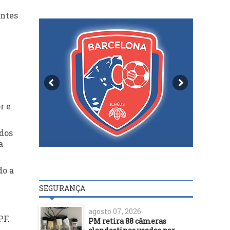
antes
r e
 dos
a
do a
SEGURANÇA
agosto 07, 2026
PF.
PM retira 88 câmeras