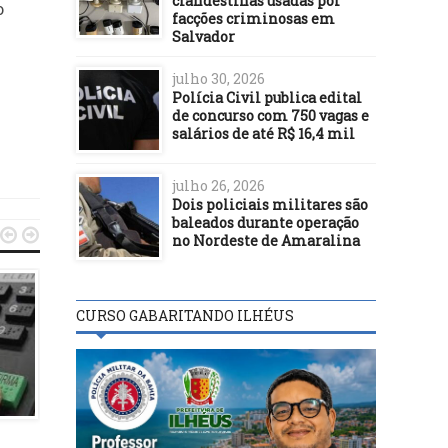
clandestinas usadas por
o
facções criminosas em
Salvador
julho 30, 2026
Polícia Civil publica edital
de concurso com 750 vagas e
salários de até R$ 16,4 mil
julho 26, 2026
Dois policiais militares são
baleados durante operação


no Nordeste de Amaralina
CURSO GABARITANDO ILHÉUS
BASTIDORES
BASTIDORES
10/11/23
07/10/25