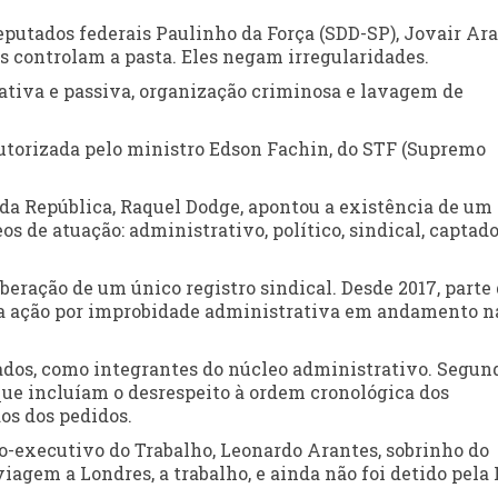
deputados federais Paulinho da Força (SDD-SP), Jovair Ar
os controlam a pasta. Eles negam irregularidades.
ativa e passiva, organização criminosa e lavagem de
 autorizada pelo ministro Edson Fachin, do STF (Supremo
 da República, Raquel Dodge, apontou a existência de um
 de atuação: administrativo, político, sindical, captado
beração de um único registro sindical. Desde 2017, parte
ma ação por improbidade administrativa em andamento n
ados, como integrantes do núcleo administrativo. Segun
, que incluíam o desrespeito à ordem cronológica dos
os dos pedidos.
io-executivo do Trabalho, Leonardo Arantes, sobrinho do
agem a Londres, a trabalho, e ainda não foi detido pela 