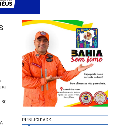
s
a
 na
 30
PUBLICIDADE
 A