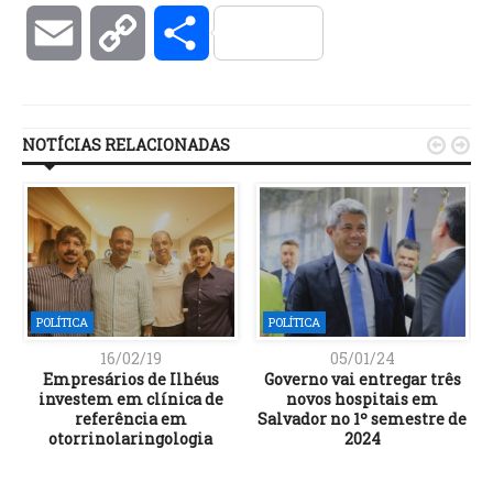
Email
Copy
Compartilhar
Link
NOTÍCIAS RELACIONADAS


POLÍTICA
POLÍTICA
16/02/19
05/01/24
Empresários de Ilhéus
Governo vai entregar três
investem em clínica de
novos hospitais em
referência em
Salvador no 1º semestre de
otorrinolaringologia
2024