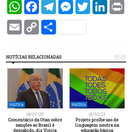
WhatsApp
Facebook
Telegram
Messenger
Twitter
LinkedIn
Pri
Email
Copy
Compartilhar
Link
NOTÍCIAS RELACIONADAS


POLÍTICA
POLÍTICA
18/07/25
16/02/23
a
Comentário da Otan sobre
Projeto proíbe uso de
sanções ao Brasil é
linguagem neutra na
descabido, diz Vieira
educação básica