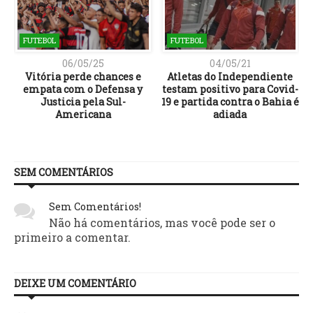
FUTEBOL
FUTEBOL
06/05/25
04/05/21
Vitória perde chances e
Atletas do Independiente
a
empata com o Defensa y
testam positivo para Covid-
Justicia pela Sul-
19 e partida contra o Bahia é
Americana
adiada
SEM COMENTÁRIOS
Sem Comentários!
Não há comentários, mas você pode ser o
primeiro a comentar.
DEIXE UM COMENTÁRIO