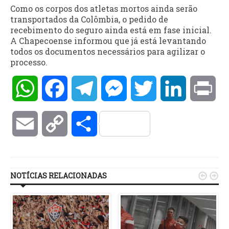
Como os corpos dos atletas mortos ainda serão
transportados da Colômbia, o pedido de
recebimento do seguro ainda está em fase inicial.
A Chapecoense informou que já está levantando
todos os documentos necessários para agilizar o
processo.
WhatsApp
Facebook
Telegram
Messenger
Twitter
LinkedIn
Pri
Email
Copy
Compartilhar
Link
NOTÍCIAS RELACIONADAS

