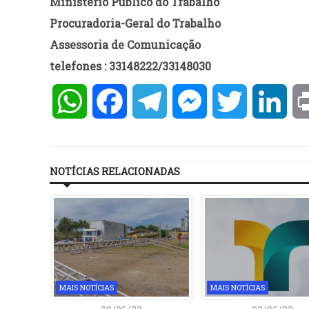
Ministério Público do Trabalho
Procuradoria-Geral do Trabalho
Assessoria de Comunicação
telefones : 33148222/33148030
WhatsApp
Facebook
Telegram
Messenger
Twitter
Lin
NOTÍCIAS RELACIONADAS
MAIS NOTÍCIAS
MAIS NOTÍCIAS