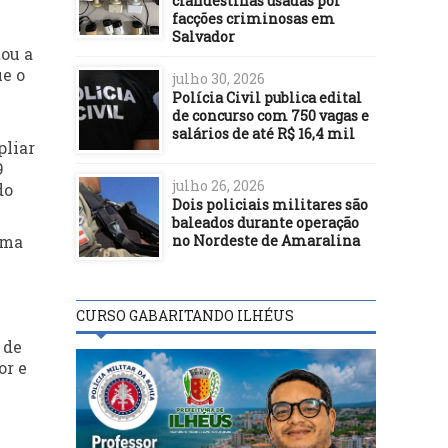
clandestinas usadas por
-
facções criminosas em
Salvador
ou a
ue o
julho 30, 2026
Polícia Civil publica edital
de concurso com 750 vagas e
salários de até R$ 16,4 mil
pliar
9
julho 26, 2026
do
Dois policiais militares são
baleados durante operação
no Nordeste de Amaralina
rma
CURSO GABARITANDO ILHÉUS
 de
or e