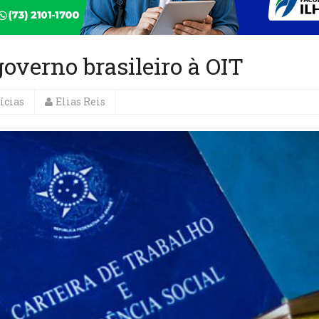
verno brasileiro à OIT
ícias
Elias Reis