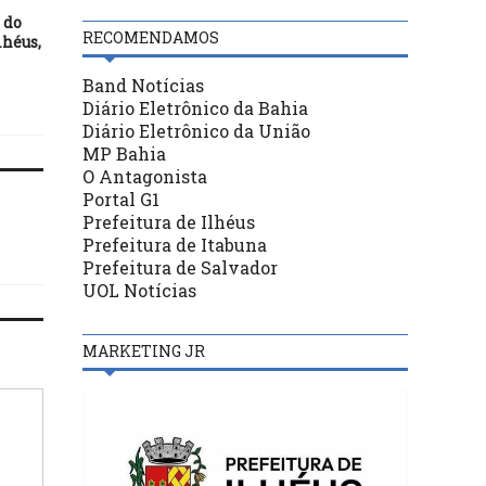
26/06/17
 do
Detran, Polícia Rodoviár
RECOMENDAMOS
lhéus,
PM fazem 23,6 mil
abordagens na Operação
João
Band Notícias
Diário Eletrônico da Bahia
Diário Eletrônico da União
MP Bahia
O Antagonista
Portal G1
Prefeitura de Ilhéus
Prefeitura de Itabuna
Prefeitura de Salvador
UOL Notícias
MARKETING JR