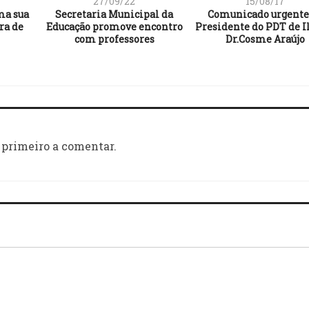
27/09/22
15/08/17
ma sua
Secretaria Municipal da
Comunicado urgente
ra de
Educação promove encontro
Presidente do PDT de I
com professores
Dr.Cosme Araújo
 primeiro a comentar.