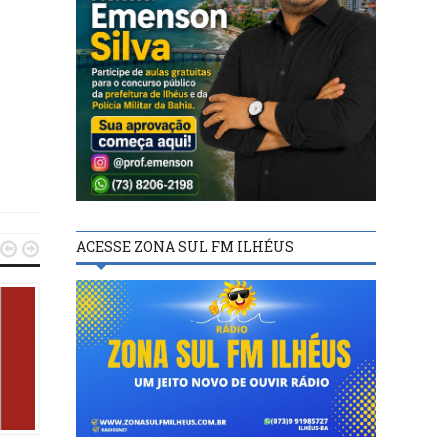
ACESSE ZONA SUL FM ILHÉUS


MAIS NOTÍCIAS
02/02/16
Pilotos e comissários de voo
preparam greve geral para
MAIS NOTÍCIAS
quarta-feira