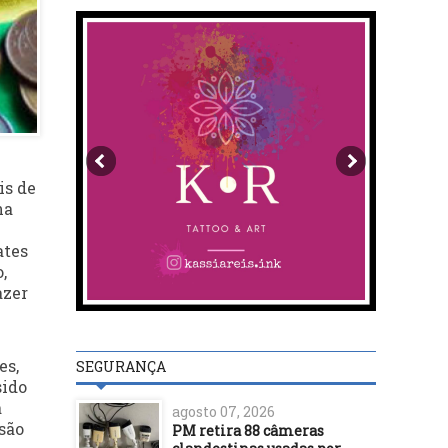
is de
na
ates
,
azer
es,
SEGURANÇA
sido
a
agosto 07, 2026
são
PM retira 88 câmeras