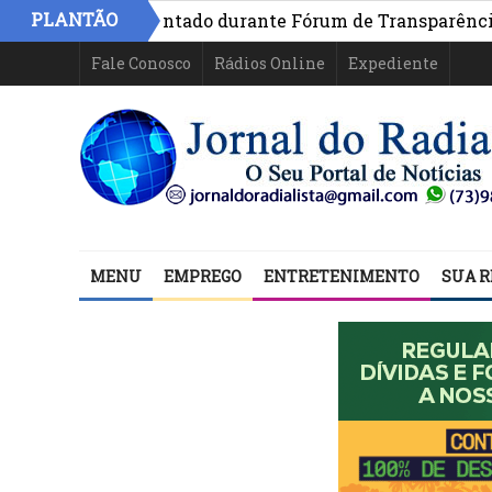
PLANTÃO
hia é apresentado durante Fórum de Transparência da ini
destinas usadas por facções criminosas em Salvador
Fale Conosco
Rádios Online
Expediente
MENU
EMPREGO
ENTRETENIMENTO
SUA R