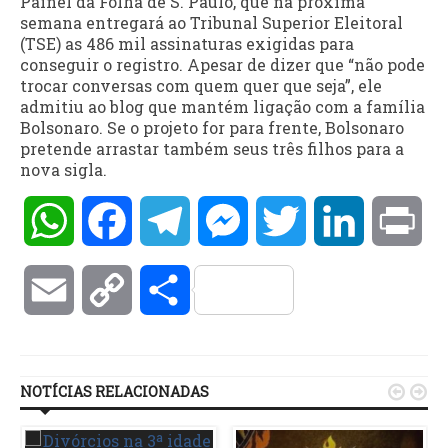
Painel da Folha de S. Paulo, que na próxima
semana entregará ao Tribunal Superior Eleitoral
(TSE) as 486 mil assinaturas exigidas para
conseguir o registro. Apesar de dizer que “não pode
trocar conversas com quem quer que seja”, ele
admitiu ao blog que mantém ligação com a família
Bolsonaro. Se o projeto for para frente, Bolsonaro
pretende arrastar também seus três filhos para a
nova sigla.
WhatsApp
Facebook
Telegram
Messenger
Twitter
LinkedIn
Pri
Email
Copy
Compartilhar
Link
NOTÍCIAS RELACIONADAS

