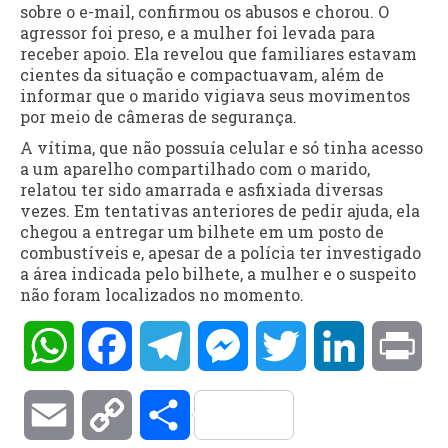
sobre o e-mail, confirmou os abusos e chorou. O
agressor foi preso, e a mulher foi levada para
receber apoio. Ela revelou que familiares estavam
cientes da situação e compactuavam, além de
informar que o marido vigiava seus movimentos
por meio de câmeras de segurança.
A vítima, que não possuía celular e só tinha acesso
a um aparelho compartilhado com o marido,
relatou ter sido amarrada e asfixiada diversas
vezes. Em tentativas anteriores de pedir ajuda, ela
chegou a entregar um bilhete em um posto de
combustíveis e, apesar de a polícia ter investigado
a área indicada pelo bilhete, a mulher e o suspeito
não foram localizados no momento.
WhatsApp
Facebook
Telegram
Messenger
Twitter
LinkedIn
Pri
Email
Copy
Compartilhar