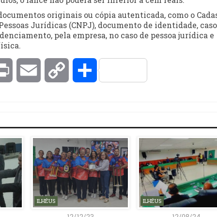
 documentos originais ou cópia autenticada, como o Cada
 Pessoas Jurídicas (CNPJ), documento de identidade, caso
denciamento, pela empresa, no caso de pessoa jurídica e
ísica.
kedIn
Print
Email
Copy
Compartilhar
Link
ILHÉUS
ILHÉUS
12/12/23
12/08/24