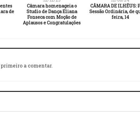
lentes
Câmara homenageia o
CÂMARA DE ILHÉUS: P
ara de
Studio de Dança Eliana
Sessão Ordinária, de q
Fonseca com Moção de
feira, 14
Aplausos e Congratulações
 primeiro a comentar.