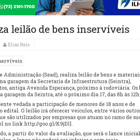
za leilão de bens inservíveis
Elias Reis
e Administração (Sead), realiza leilão de bens e materiai
 na garagem da Secretaria de Infraestrutura (Seintra),
os, antiga Avenida Esperança, próximo à rodoviária. Os 
 garagem da Seintra, até o próximo dia 17, das 8h às 12h
mente vedada a participação de menores de 18 anos e de
edital. O leilão irá oferecer veículos, entre vários outro
que são utilizados por empresas que atuam no ramo de su
l no link http://goo.gl/K9jDll.
o, a partir do valor da avaliação, que será o lance inicial
los, o lance não poderá ser inferior a cem reais.