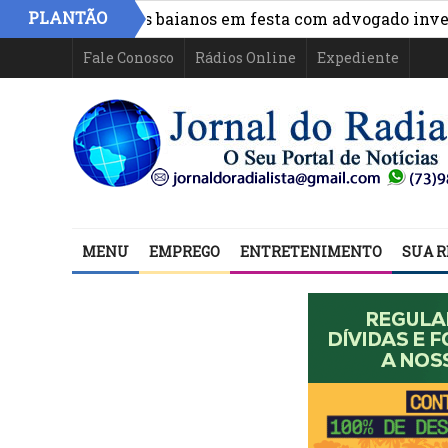
PLANTÃO
o de políticos baianos em festa com advogado investigad
Fale Conosco
Rádios Online
Expediente
MENU
EMPREGO
ENTRETENIMENTO
SUA R