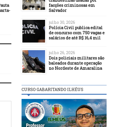
clandestinas usadas por
auta
Prefeitura de Ilhéus realiza
facções criminosas em
Asfalto Legal: prefeito M
uarta-
encascalhamento na estrada
Salvador
Alexandre confere serv
Iguape-Aritaguá-Sambaituba
no Basílio
julho 30, 2026
Polícia Civil publica edital
de concurso com 750 vagas e
salários de até R$ 16,4 mil
julho 26, 2026
Dois policiais militares são
baleados durante operação
no Nordeste de Amaralina
CURSO GABARITANDO ILHÉUS