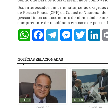
Dos interessados em arrematar, serão exigidos
de Pessoa Física (CPF) ou Cadastro Nacional de
pessoa física ou documento de identidade e cre
comprovante de residência em caso de pessoa f
WhatsApp
Facebook
Telegram
Messenger
Twitter
Lin
NOTÍCIAS RELACIONADAS
ILHÉUS
ILHÉUS
13/05/20
21/05/19