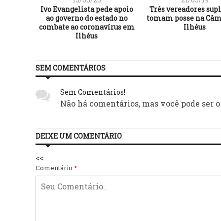
ito Mário
Ivo Evangelista pede apoio
Três vereadores sup
serviços
ao governo do estado no
tomam posse na Câm
combate ao coronavírus em
Ilhéus
Ilhéus
SEM COMENTÁRIOS
Sem Comentários!
Não há comentários, mas você pode ser o
DEIXE UM COMENTÁRIO
<<
Comentário:
*