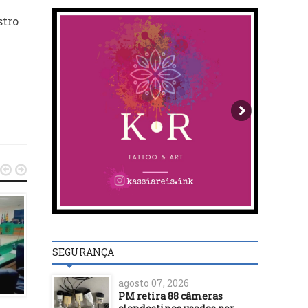
stro


SEGURANÇA
agosto 07, 2026
ILHÉUS
ILHÉUS
PM retira 88 câmeras
23/01/26
28/09/22