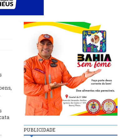
s
bens,
.
s
cata
PUBLICIDADE
.