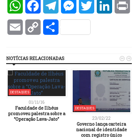
WhatsApp
Facebook
Telegram
Messenger
Twitter
LinkedIn
Pri
Email
Copy
Compartilhar
Link
NOTÍCIAS RELACIONADAS


DESTAQUES
01/11/16
Faculdade de Ilhéus
DESTAQUES
promoveu palestra sobre a
23/02/22
“Operação Lava-Jato”
Governo lança carteira
nacional de identidade
com registro único