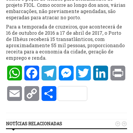
projeto FIOL. Como ocorre ao longo dos anos, várias
embarcações, não previamente agendadas, são
esperadas para atracar no porto.
Para a temporada de cruzeiros, que acontecerá de
16 de outubro de 2016 a 17 de abril de 2017, o Porto
de Ilhéus receberá 15 transatlânticos, com
aproximadamente 55 mil pessoas, proporcionando
receita para a economia da cidade, geração de
emprego e renda.
WhatsApp
Facebook
Telegram
Messenger
Twitter
LinkedIn
Pri
Email
Copy
Compartilhar
Link
NOTÍCIAS RELACIONADAS

