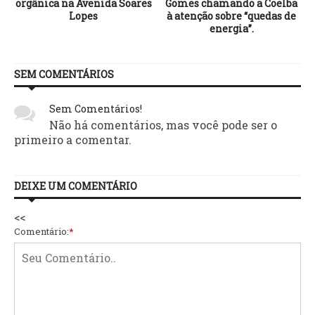
s
orgânica na Avenida Soares
Gomes chamando a Coelba
Lopes
à atenção sobre “quedas de
energia”.
SEM COMENTÁRIOS
Sem Comentários!
Não há comentários, mas você pode ser o
primeiro a comentar.
DEIXE UM COMENTÁRIO
<<
Comentário:
*