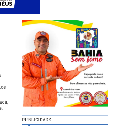
á
nos
acá,
e.
PUBLICIDADE