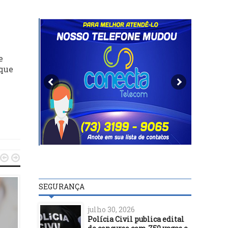
e
 que


SEGURANÇA
julho 30, 2026
Polícia Civil publica edital