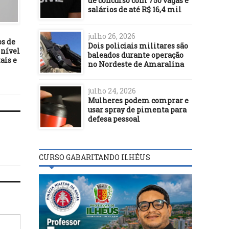
de concurso com 750 vagas e
salários de até R$ 16,4 mil
DESTAQUES
DESTAQUES
31/08/17
25/09/18
julho 26, 2026
os de
Brasil reencontra Equador
Hipóteses de perda do p
Dois policiais militares são
 nível
um ano depois da estreia
familiar são ampliad
baleados durante operação
ais e
vitoriosa de Tite
no Nordeste de Amaralina
julho 24, 2026
Mulheres podem comprar e
usar spray de pimenta para
defesa pessoal
CURSO GABARITANDO ILHÉUS