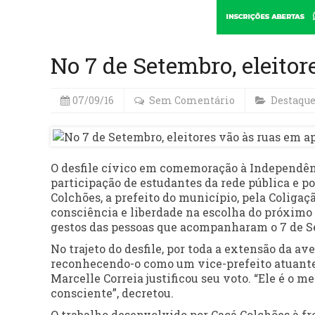
No 7 de Setembro, eleitor
07/09/16
Sem Comentário
Destaqu
O desfile cívico em comemoração à Independênc
participação de estudantes da rede pública e p
Colchões, a prefeito do município, pela Coliga
consciência e liberdade na escolha do próximo 
gestos das pessoas que acompanharam o 7 de S
No trajeto do desfile, por toda a extensão da a
reconhecendo-o como um vice-prefeito atuante
Marcelle Correia justificou seu voto. “Ele é o m
consciente”, decretou.
O trabalho desenvolvido por Cacá Colchões à f