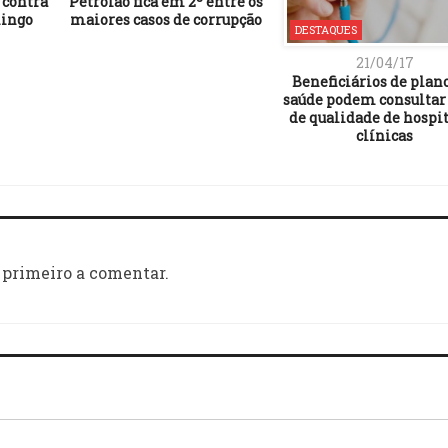
 contra
Petrolão fica em 2º entre os
mingo
maiores casos de corrupção
DESTAQUES
21/04/17
Beneficiários de plan
saúde podem consultar
de qualidade de hospit
clínicas
 primeiro a comentar.