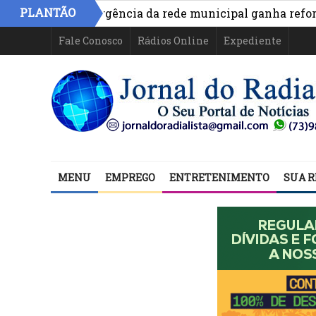
PLANTÃO
ncia e emergência da rede municipal ganha reforço co
Fale Conosco
Rádios Online
Expediente
MENU
EMPREGO
ENTRETENIMENTO
SUA R