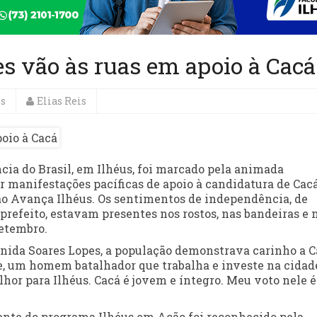
es vão às ruas em apoio à Cacá
es
Elias Reis
ia do Brasil, em Ilhéus, foi marcado pela animada
or manifestações pacíficas de apoio à candidatura de Cac
ção Avança Ilhéus. Os sentimentos de independência, de
prefeito, estavam presentes nos rostos, nas bandeiras e 
etembro.
venida Soares Lopes, a população demonstrava carinho a C
, um homem batalhador que trabalha e investe na cidad
elhor para Ilhéus. Cacá é jovem e íntegro. Meu voto nele é
rente do programa Ilhéus em Ação foi reconhecido pela