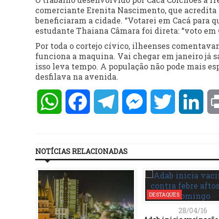
comerciante Erenita Nascimento, que acredita 
beneficiaram a cidade. “Votarei em Cacá para qu
estudante Thaiana Câmara foi direta: “voto em C
Por toda o cortejo cívico, ilheenses comentava
funciona a maquina. Vai chegar em janeiro já sa
isso leva tempo. A população não pode mais espe
desfilava na avenida.
WhatsApp
Facebook
Telegram
Messenger
Twitter
Lin
NOTÍCIAS RELACIONADAS
DESTAQUES
28/04/16