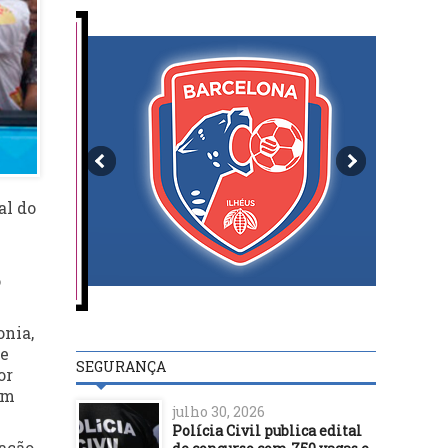
al do
o
onia,
de
SEGURANÇA
or
em
julho 30, 2026
Polícia Civil publica edital
mação