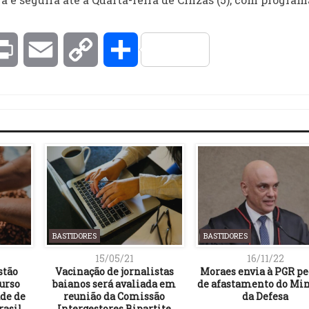
kedIn
Print
Email
Copy
Compartilhar
Link
BASTIDORES
BASTIDORES
15/05/21
16/11/22
stão
Vacinação de jornalistas
Moraes envia à PGR p
curso
baianos será avaliada em
de afastamento do Min
de de
reunião da Comissão
da Defesa
rasil
Intergestores Bipartite