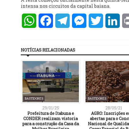
intensa nos circuitos da capital baiana.
WhatsApp
Facebook
Telegram
Messenger
Twitter
Lin
NOTÍCIAS RELACIONADAS
BASTIDORES
BASTIDORES
29/01/25
28/05/21
risionais
Prefeitura de Itabuna e
AGRO: Inscrições e
o início
CONDER realizam vistoria
abertas para o Con
para a construção da Casa da
Nacional de Qualida
Mulher Brasileira
Cacau Especial do B