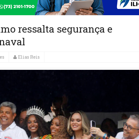
mo ressalta segurança e
rnaval
es
Elias Reis