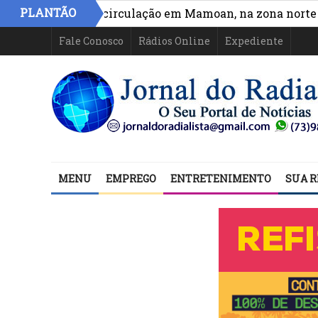
PLANTÃO
 acesso e circulação em Mamoan, na zona norte de Ilhé
Fale Conosco
Rádios Online
Expediente
MENU
EMPREGO
ENTRETENIMENTO
SUA R