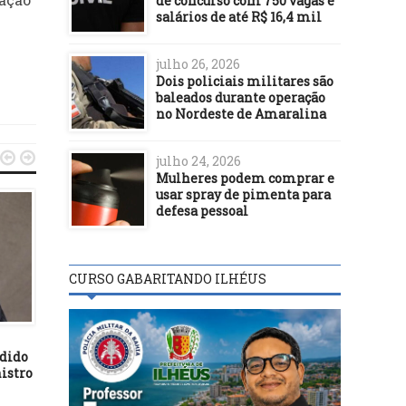
de concurso com 750 vagas e
salários de até R$ 16,4 mil
julho 26, 2026
Dois policiais militares são
baleados durante operação
no Nordeste de Amaralina


julho 24, 2026
Mulheres podem comprar e
usar spray de pimenta para
defesa pessoal
CURSO GABARITANDO ILHÉUS
BASTIDORES
BASTIDORES
08/04/26
24/07/21
edido
Prefeitura de Itabuna faz a
Visitas a unidades prisi
istro
demolição de parte de
da Bahia voltarão no in
imóvel abandonado que ruiu
de agosto
no Conceição