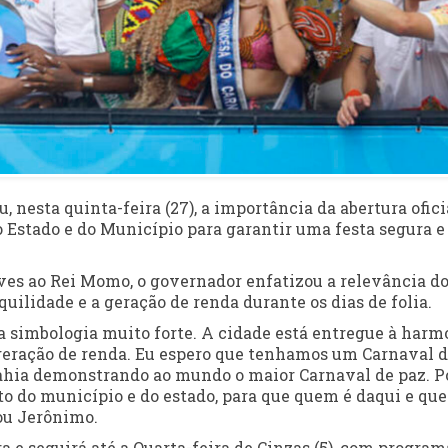
 nesta quinta-feira (27), a importância da abertura ofici
o Estado e do Município para garantir uma festa segura e
ves ao Rei Momo, o governador enfatizou a relevância d
lidade e a geração de renda durante os dias de folia.
 simbologia muito forte. A cidade está entregue à harm
 geração de renda. Eu espero que tenhamos um Carnaval 
 Bahia demonstrando ao mundo o maior Carnaval de paz. P
to do município e do estado, para que quem é daqui e qu
ou Jerônimo.
a e seguirá até a Quarta-feira de Cinzas (5), com progra