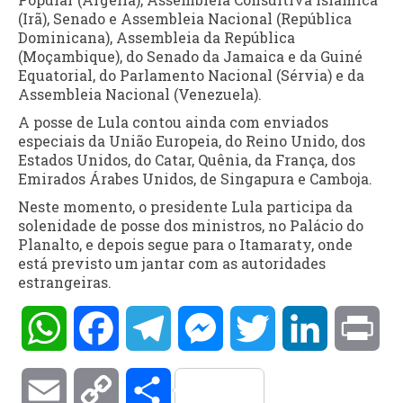
(Irã), Senado e Assembleia Nacional (República
Dominicana), Assembleia da República
(Moçambique), do Senado da Jamaica e da Guiné
Equatorial, do Parlamento Nacional (Sérvia) e da
Assembleia Nacional (Venezuela).
A posse de Lula contou ainda com enviados
especiais da União Europeia, do Reino Unido, dos
Estados Unidos, do Catar, Quênia, da França, dos
Emirados Árabes Unidos, de Singapura e Camboja.
Neste momento, o presidente Lula participa da
solenidade de posse dos ministros, no Palácio do
Planalto, e depois segue para o Itamaraty, onde
está previsto um jantar com as autoridades
estrangeiras.
WhatsApp
Facebook
Telegram
Messenger
Twitter
LinkedIn
Pri
Email
Copy
Compartilhar