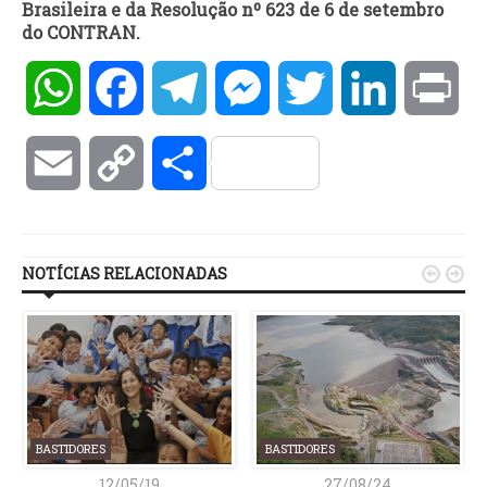
Brasileira e da Resolução nº 623 de 6 de setembro
do CONTRAN.
WhatsApp
Facebook
Telegram
Messenger
Twitter
LinkedIn
Pri
Email
Copy
Compartilhar
Link
NOTÍCIAS RELACIONADAS


BASTIDORES
BASTIDORES
12/05/19
27/08/24