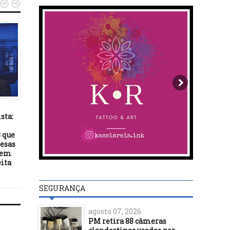


MAIS NOTÍCIAS
MAIS NOTÍCIAS
03/10/22
18/07/22
sta:
Campeão de votos em 2018,
Prefeitura de Itabuna co
Pastor Isidório desidrata e
de entulho em ponto
 que
perde quase 250 mil votos
viciados e orienta a
pesas
população
sem
eita
SEGURANÇA
agosto 07, 2026
PM retira 88 câmeras