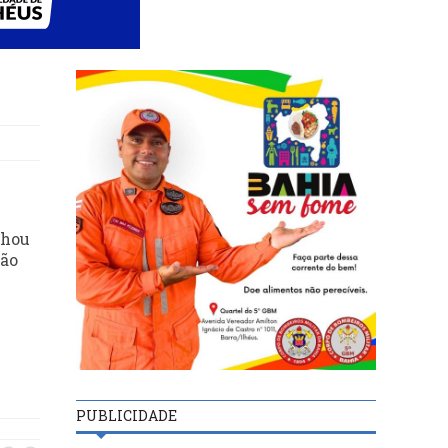
nhou
ção
i
PUBLICIDADE