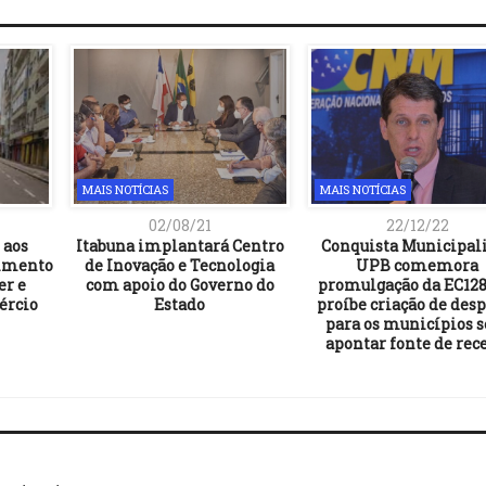
MAIS NOTÍCIAS
MAIS NOTÍCIAS
02/08/21
22/12/22
 aos
Itabuna implantará Centro
Conquista Municipali
rimento
de Inovação e Tecnologia
UPB comemora
er e
com apoio do Governo do
promulgação da EC128
ércio
Estado
proíbe criação de des
para os municípios 
apontar fonte de rec