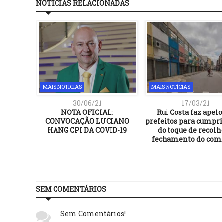
NOTÍCIAS RELACIONADAS
MAIS NOTÍCIAS
MAIS NOTÍCIAS
30/06/21
17/03/21
a coleta
NOTA OFICIAL:
Rui Costa faz apelo
ontos
CONVOCAÇÃO LUCIANO
prefeitos para cump
ta a
HANG CPI DA COVID-19
do toque de recolh
fechamento do com
SEM COMENTÁRIOS
Sem Comentários!