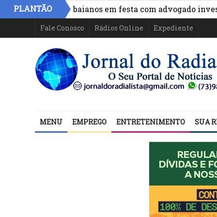
PLANTÃO
 de políticos baianos em festa com advogado investigad
Fale Conosco
Rádios Online
Expediente
MENU
EMPREGO
ENTRETENIMENTO
SUA R