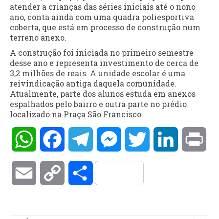
atender a crianças das séries iniciais até o nono
ano, conta ainda com uma quadra poliesportiva
coberta, que está em processo de construção num
terreno anexo.
A construção foi iniciada no primeiro semestre
desse ano e representa investimento de cerca de
3,2 milhões de reais. A unidade escolar é uma
reivindicação antiga daquela comunidade.
Atualmente, parte dos alunos estuda em anexos
espalhados pelo bairro e outra parte no prédio
localizado na Praça São Francisco.
WhatsApp
Facebook
Telegram
Messenger
Twitter
LinkedIn
Pri
Email
Copy
Compartilhar
Link