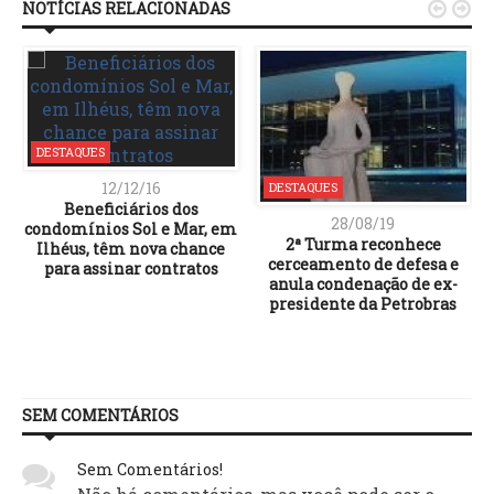
NOTÍCIAS RELACIONADAS


DESTAQUES
12/12/16
DESTAQUES
Beneficiários dos
28/08/19
condomínios Sol e Mar, em
2ª Turma reconhece
Ilhéus, têm nova chance
cerceamento de defesa e
para assinar contratos
anula condenação de ex-
presidente da Petrobras
SEM COMENTÁRIOS
Sem Comentários!