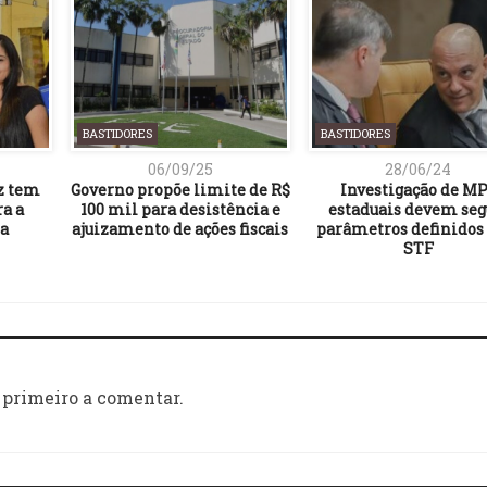
BASTIDORES
BASTIDORES
06/09/25
28/06/24
z tem
Governo propõe limite de R$
Investigação de M
ra a
100 mil para desistência e
estaduais devem seg
a
ajuizamento de ações fiscais
parâmetros definidos
STF
 primeiro a comentar.