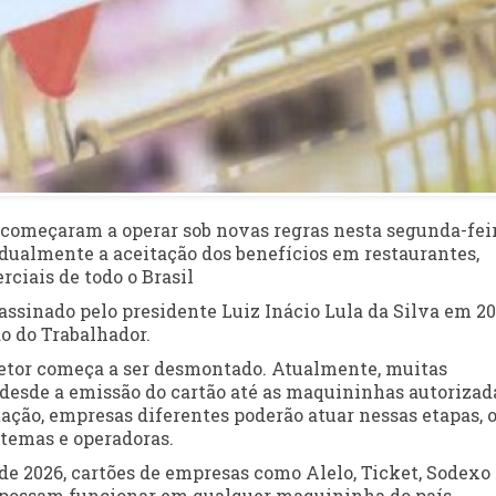
o começaram a operar sob novas regras nesta segunda-fei
ualmente a aceitação dos benefícios em restaurantes,
ciais de todo o Brasil
 assinado pelo presidente
Luiz Inácio Lula da Silva
em 202
o do Trabalhador
.
setor começa a ser desmontado. Atualmente, muitas
 desde a emissão do cartão até as maquininhas autorizad
ção, empresas diferentes poderão atuar nessas etapas, 
stemas e operadoras.
 de 2026, cartões de empresas como
Alelo
,
Ticket
,
Sodexo
possam funcionar em qualquer maquininha do país.