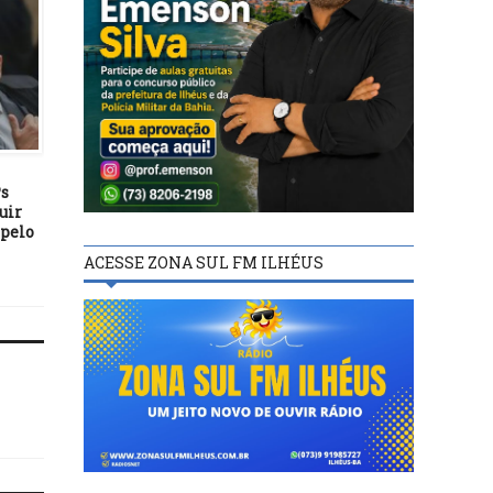
BASTIDORES
BASTIDORES
22/01/23
20/09/21
Ps
Americanas nega falência e
Ministro diz que dispõe
uir
garante operar
R$ 7 bi para investir 
 pelo
“normalmente”
mobilidade urbana
ACESSE ZONA SUL FM ILHÉUS