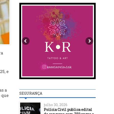
ra
5, e
as a
SEGURANÇA
o que
julho 30, 2026
Polícia Civil publica edital