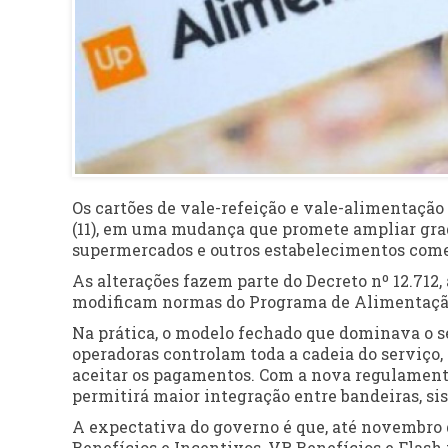
Os cartões de vale-refeição e vale-alimentaçã
(11), em uma mudança que promete ampliar grad
supermercados e outros estabelecimentos comer
As alterações fazem parte do
Decreto nº 12.712
,
modificam normas do
Programa de Alimentaçã
Na prática, o modelo fechado que dominava o 
operadoras controlam toda a cadeia do serviço,
aceitar os pagamentos. Com a nova regulamenta
permitirá maior integração entre bandeiras, si
A expectativa do governo é que, até novembro
Benefícios e Incentivos
,
VR Benefícios
e
Flash