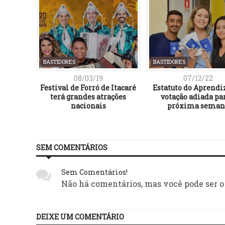
BASTIDORES
BASTIDORES
08/03/19
07/12/22
spõe de
Festival de Forró de Itacaré
Estatuto do Aprendi
tir em
terá grandes atrações
votação adiada pa
bana
nacionais
próxima seman
SEM COMENTÁRIOS
Sem Comentários!
Não há comentários, mas você pode ser o
DEIXE UM COMENTÁRIO