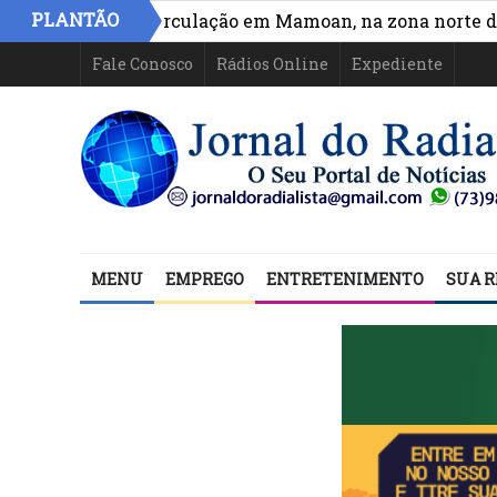
PLANTÃO
cesso e circulação em Mamoan, na zona norte de Ilhéus
Fale Conosco
Rádios Online
Expediente
MENU
EMPREGO
ENTRETENIMENTO
SUA R