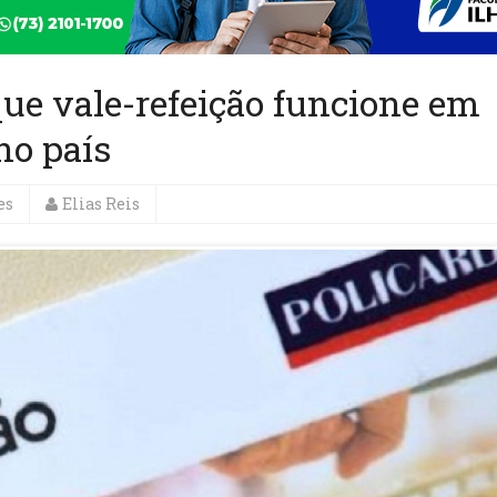
ue vale-refeição funcione em
no país
es
Elias Reis