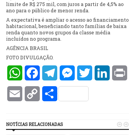
limite de R$ 275 mil, com juros a partir de 4,5% ao
ano para o público de menor renda.
A expectativa é ampliar o acesso ao financiamento
habitacional, beneficiando tanto famílias de baixa
renda quanto novos grupos da classe média
incluídos no programa.
AGÊNCIA BRASIL
FOTO DIVULGAÇÃO.
WhatsApp
Facebook
Telegram
Messenger
Twitter
LinkedIn
Pri
Email
Copy
Compartilhar
Link
NOTÍCIAS RELACIONADAS

