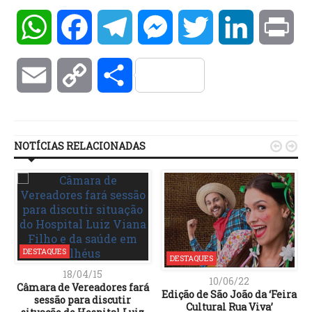
WhatsApp
Facebook
Telegram
Messenger
Twitter
LinkedIn
Pri
Email
Copy
Compartilhar
Link
NOTÍCIAS RELACIONADAS


DESTAQUES
DESTAQUES
18/04/15
10/06/22
Câmara de Vereadores fará
Edição de São João da ‘Feira
sessão para discutir
Cultural Rua Viva’