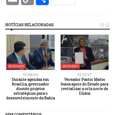
Link
NOTÍCIAS RELACIONADAS


DESTAQUES
DESTAQUES
15/08/24
01/12/17
Durante agendas em
Vereador Pastor Matos
e
Brasília, governador
busca apoio do Estado para
discute projetos
revitalizar a orla norte de
estratégicos para o
Ilhéus
desenvolvimento da Bahia
SEM COMENTÁRIOS