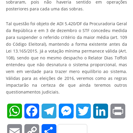
sobraram, pois não haveria sentido em operações
posteriores para cada uma das sobras.
Tal questão foi objeto de ADI 5.420/DF da Procuradoria Geral
da República e em 3 de dezembro o STF concedeu medida
para suspender o referido critério da maior média (art. 109
do Código Eleitoral), mantendo a forma existente antes da
Lei 13.165/2015. Já a votação mínima permanece válida (Art.
108), sendo que no mesmo despacho o Relator Dias Toffoli
entendeu que não desnatura o sistema proporcional, mas
vem em verdade para trazer mero equilíbrio ao sistema.
Válidas para as eleições de 2016, veremos como as regras
impactarão na certeza de que ainda teremos outros
questionamentos judiciais.
WhatsApp
Facebook
Telegram
Messenger
Twitter
LinkedIn
Pri
Email
Copy
Compartilhar