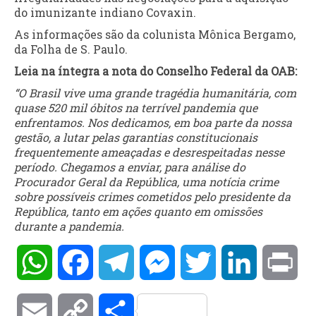
do imunizante indiano Covaxin.
As informações são da colunista Mônica Bergamo,
da Folha de S. Paulo.
Leia na íntegra a nota do Conselho Federal da OAB:
“O Brasil vive uma grande tragédia humanitária, com
quase 520 mil óbitos na terrível pandemia que
enfrentamos. Nos dedicamos, em boa parte da nossa
gestão, a lutar pelas garantias constitucionais
frequentemente ameaçadas e desrespeitadas nesse
período. Chegamos a enviar, para análise do
Procurador Geral da República, uma notícia crime
sobre possíveis crimes cometidos pelo presidente da
República, tanto em ações quanto em omissões
durante a pandemia.
WhatsApp
Facebook
Telegram
Messenger
Twitter
LinkedIn
Pri
Email
Copy
Compartilhar