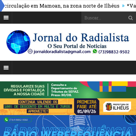
»
culação em Mamoan, na zona norte de Ilhéus
*Vasco m