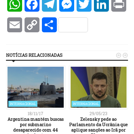
WhatsApp
Facebook
Telegram
Messenger
Twitter
LinkedIn
Pri
Email
Copy
Compartilhar
Link
NOTÍCIAS RELACIONADAS


INTERNACIONAL
INTERNACIONAL
18/11/17
29/05/23
Argentina mantém buscas
Zelensky pede ao
por submarino
Parlamento da Ucrânia que
desaparecido com 44
aplique sanções ao Irã por