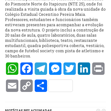
do Piemonte Norte do Itapicuru (NTE 25), onde foi
realizada a visita guiada à obra da nova unidade do
Colégio Estadual Cecentino Pereira Maia.
Professores, estudantes e funcionários também
estiveram presentes para acompanhar a evolução
da nova estrutura. O projeto inclui a construção de
20 salas de aula, quatro laboratórios, duas salas
multifuncionais, biblioteca, teatro, restaurante
estudantil, quadra poliesportiva coberta, vestiário,
campo de futebol society com pista de atletismo e
30 banheiros.
WhatsApp
Facebook
Telegram
Messenger
Twitter
LinkedIn
Pri
Email
Copy
Compartilhar
Link
NOTÍCIAS RELACIONADAS

