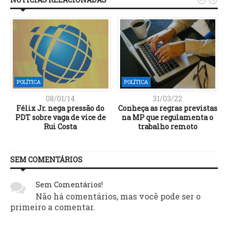
POLÍTICA
POLÍTICA
08/01/14
31/03/22
a
Félix Jr. nega pressão do
Conheça as regras previstas
PDT sobre vaga de vice de
na MP que regulamenta o
Rui Costa
trabalho remoto
SEM COMENTÁRIOS
Sem Comentários!
Não há comentários, mas você pode ser o
primeiro a comentar.