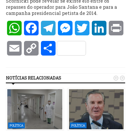
Scornicki pode revelar se existe elo entre os
repasses do operador para João Santana e para a
campanha presidencial petista de 2014.
WhatsApp
Facebook
Telegram
Messenger
Twitter
LinkedIn
Pri
Email
Copy
Compartilhar
Link
NOTÍCIAS RELACIONADAS


POLÍTICA
POLÍTICA