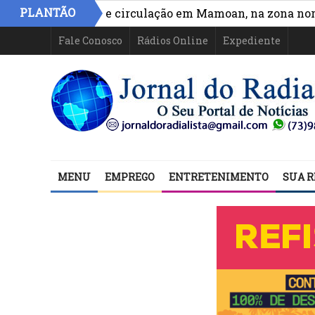
PLANTÃO
ra acesso e circulação em Mamoan, na zona norte de Il
Fale Conosco
Rádios Online
Expediente
MENU
EMPREGO
ENTRETENIMENTO
SUA R