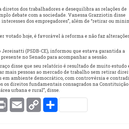
 diretos dos trabalhadores e desequilibra as relações de
 amplo debate com a sociedade. Vanessa Grazziotin disse
 interesses dos empregadores”, além de “retirar ou mini
er votado hoje, é favorável à reforma e não faz alteraçõe
o Jereisatti (PSDB-CE), informou que estava garantida a
 presente no Senado para acompanhar a sessão.
raço disse que seu relatório é resultado de muito estudo 
ar mais pessoas ao mercado de trabalho sem retirar direi
s em ambiente democrático, com controvérsia e contradi
os os direitos fundamentais consagrados na Constituição
rea urbana e rural”, disse.
kedIn
Print
Email
Copy
Compartilhar
Link