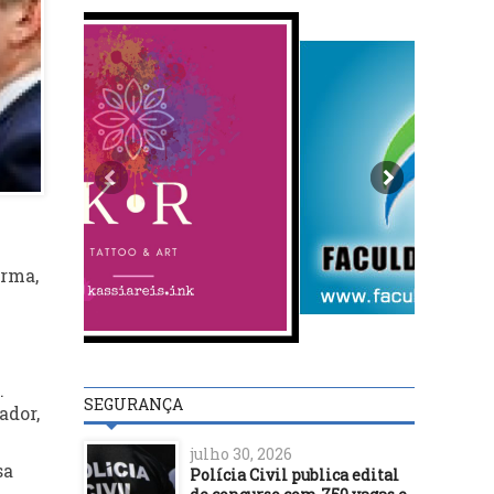
orma,
.
SEGURANÇA
ador,
julho 30, 2026
sa
Polícia Civil publica edital