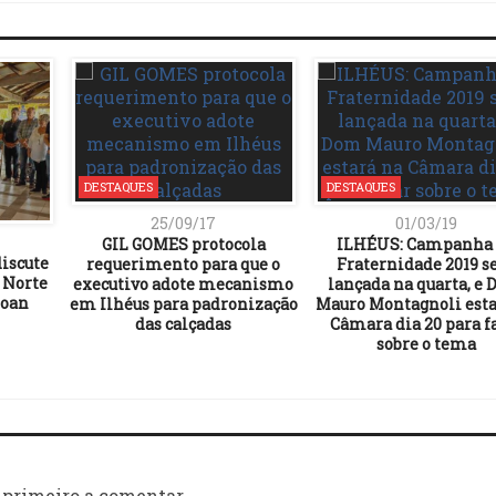
DESTAQUES
DESTAQUES
25/09/17
01/03/19
GIL GOMES protocola
ILHÉUS: Campanha
discute
requerimento para que o
Fraternidade 2019 s
 Norte
executivo adote mecanismo
lançada na quarta, e
moan
em Ilhéus para padronização
Mauro Montagnoli esta
das calçadas
Câmara dia 20 para f
sobre o tema
 primeiro a comentar.