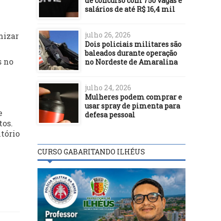
de concurso com 750 vagas e
salários de até R$ 16,4 mil
julho 26, 2026
mizar
Dois policiais militares são
baleados durante operação
s no
no Nordeste de Amaralina
julho 24, 2026
Mulheres podem comprar e
usar spray de pimenta para
e
defesa pessoal
tos.
tório
CURSO GABARITANDO ILHÉUS