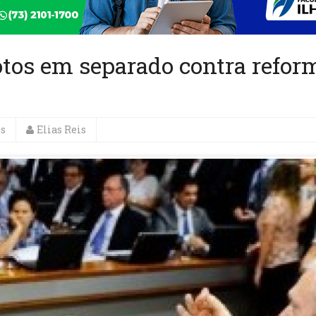
votos em separado contra refor
es
Elias Reis