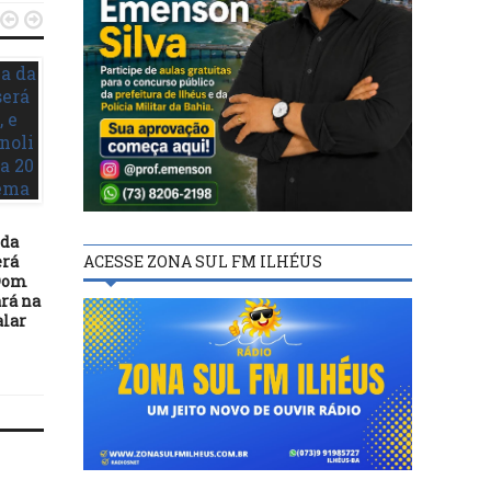


DESTAQUES
21/10/15
Câmara de Ilhéus pod
DESTAQUES
diminuir número d
vereadores para a próx
10/02/21
 da
legislatura
Em Ilhéus, obras do Hospital
ACESSE ZONA SUL FM ILHÉUS
erá
Materno-Infantil alcançam
 Dom
98% de avanço físico
rá na
alar