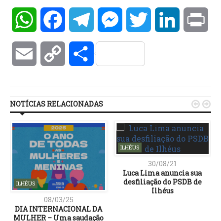
WhatsApp
Facebook
Telegram
Messenger
Twitter
LinkedIn
Pri
Email
Copy
Compartilhar
Link
NOTÍCIAS RELACIONADAS


ILHÉUS
30/08/21
Luca Lima anuncia sua
desfiliação do PSDB de
ILHÉUS
Ilhéus
08/03/25
DIA INTERNACIONAL DA
MULHER – Uma saudação