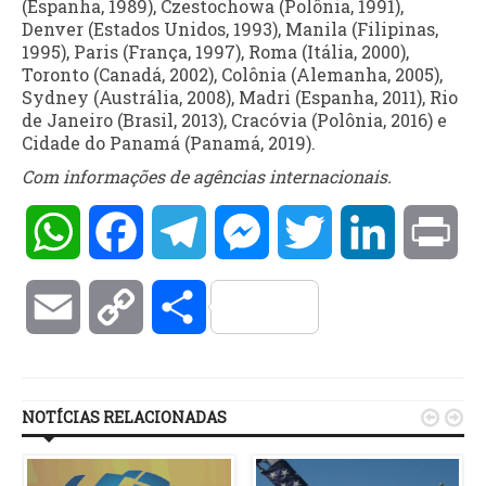
(Espanha, 1989), Czestochowa (Polônia, 1991),
Denver (Estados Unidos, 1993), Manila (Filipinas,
1995), Paris (França, 1997), Roma (Itália, 2000),
Toronto (Canadá, 2002), Colônia (Alemanha, 2005),
Sydney (Austrália, 2008), Madri (Espanha, 2011), Rio
de Janeiro (Brasil, 2013), Cracóvia (Polônia, 2016) e
Cidade do Panamá (Panamá, 2019).
Com informações de agências internacionais.
WhatsApp
Facebook
Telegram
Messenger
Twitter
LinkedIn
Pri
Email
Copy
Compartilhar
Link
NOTÍCIAS RELACIONADAS

