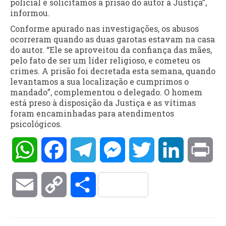
policial e solicitamos a prisão do autor à Justiça”,
informou.
Conforme apurado nas investigações, os abusos
ocorreram quando as duas garotas estavam na casa
do autor. “Ele se aproveitou da confiança das mães,
pelo fato de ser um líder religioso, e cometeu os
crimes. A prisão foi decretada esta semana, quando
levantamos a sua localização e cumprimos o
mandado”, complementou o delegado. O homem
está preso à disposição da Justiça e as vítimas
foram encaminhadas para atendimentos
psicológicos.
WhatsApp
Facebook
Telegram
Messenger
Twitter
LinkedIn
Pri
Email
Copy
Compartilhar
Link