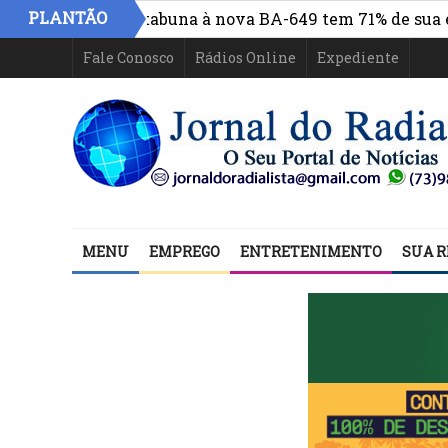
PLANTÃO
o centro de Itabuna à nova BA-649 tem 71% de sua estrut
Fale Conosco
Rádios Online
Expediente
MENU
EMPREGO
ENTRETENIMENTO
SUA R