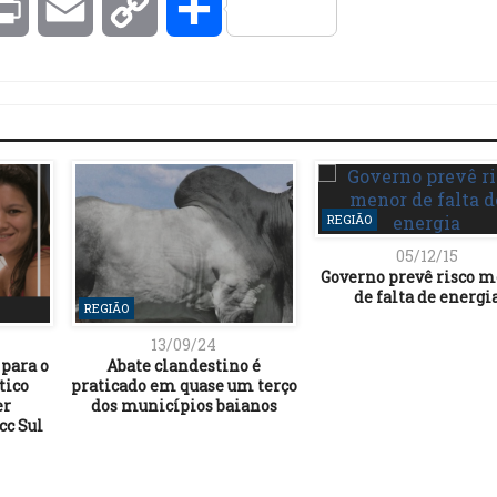
kedIn
Print
Email
Copy
Compartilhar
Link
REGIÃO
05/12/15
Governo prevê risco 
de falta de energi
REGIÃO
13/09/24
 para o
Abate clandestino é
tico
praticado em quase um terço
er
dos municípios baianos
cc Sul