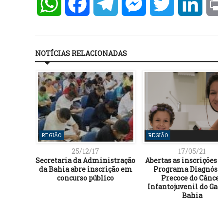
WhatsApp
Facebook
Telegram
Messenger
Twitter
Lin
NOTÍCIAS RELACIONADAS
REGIÃO
REGIÃO
25/12/17
17/05/21
Secretaria da Administração
Abertas as inscrições
da Bahia abre inscrição em
Programa Diagnós
concurso público
Precoce do Cânc
Infantojuvenil do Ga
Bahia