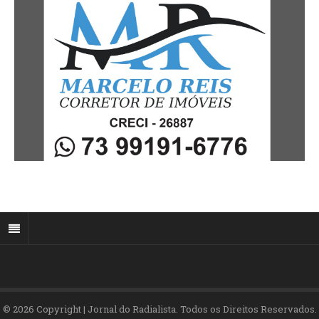
© 2026 Copyright | Jornal do Radialista. Todos os Direitos Reservados.