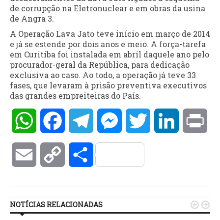
de corrupção na Eletronuclear e em obras da usina
de Angra 3.
A Operação Lava Jato teve início em março de 2014
e já se estende por dois anos e meio. A força-tarefa
em Curitiba foi instalada em abril daquele ano pelo
procurador-geral da República, para dedicação
exclusiva ao caso. Ao todo, a operação já teve 33
fases, que levaram à prisão preventiva executivos
das grandes empreiteiras do País.
WhatsApp
Facebook
Telegram
Messenger
Twitter
LinkedIn
Pri
Email
Copy
Compartilhar
Link
NOTÍCIAS RELACIONADAS

