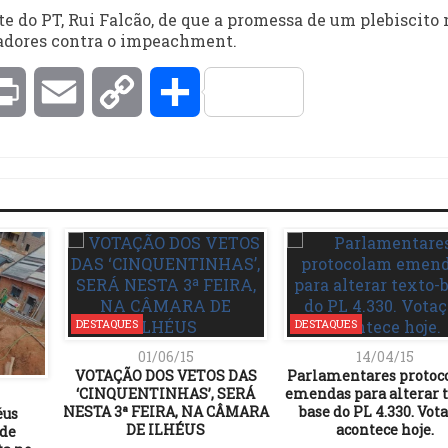
e do PT, Rui Falcão, de que a promessa de um plebiscito 
nadores contra o impeachment.
kedIn
Print
Email
Copy
Compartilhar
Link
DESTAQUES
DESTAQUES
01/06/15
14/04/15
VOTAÇÃO DOS VETOS DAS
Parlamentares proto
‘CINQUENTINHAS’, SERÁ
emendas para alterar t
NESTA 3ª FEIRA, NA CÂMARA
base do PL 4.330. Vot
éus
DE ILHÉUS
acontece hoje.
 de