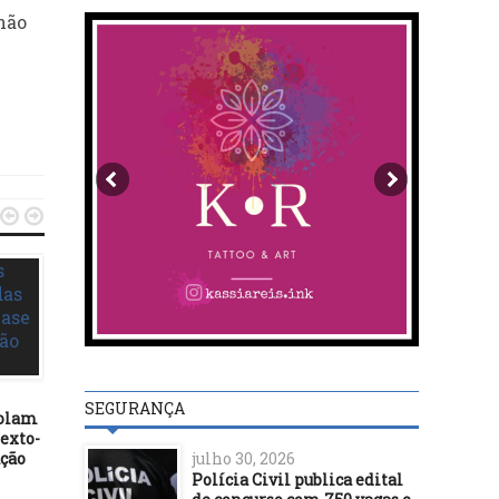
não


DESTAQUES
10/10/18
HRCC ultrapassa 20 mil
atendimentos
DESTAQUES
SEGURANÇA
colam
exto-
29/12/21
julho 30, 2026
ação
Contas públicas regist
Polícia Civil publica edital
superávit de R$ 3,9 bilh