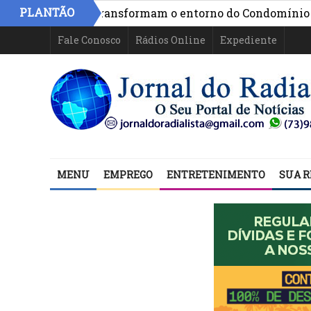
PLANTÃO
 capinagem transformam o entorno do Condomínio Nova
Fale Conosco
Rádios Online
Expediente
MENU
EMPREGO
ENTRETENIMENTO
SUA R