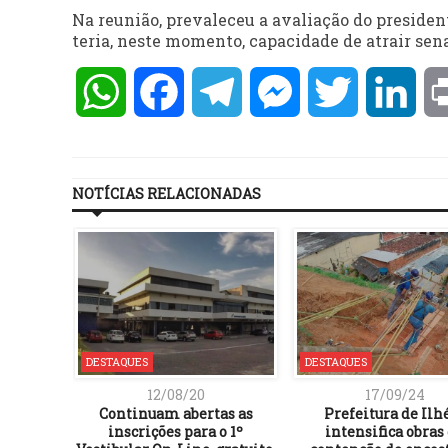
Na reunião, prevaleceu a avaliação do president
teria, neste momento, capacidade de atrair se
WhatsApp
Facebook
Telegram
Messenger
Twitter
Lin
NOTÍCIAS RELACIONADAS
DESTAQUES
DESTAQUES
12/08/20
17/09/24
Continuam abertas as
Prefeitura de Ilh
inscrições para o 1º
intensifica obras