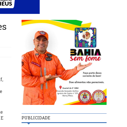
es
f,
e
de
 E
PUBLICIDADE