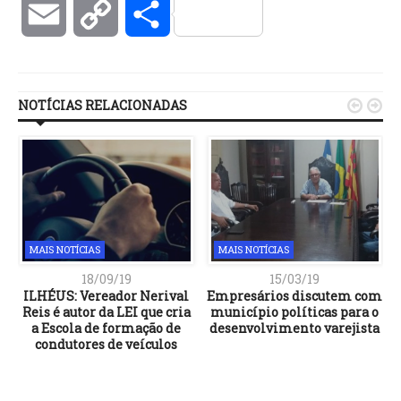
Email
Copy
Compartilhar
Link
NOTÍCIAS RELACIONADAS


MAIS NOTÍCIAS
MAIS NOTÍCIAS
18/09/19
15/03/19
ILHÉUS: Vereador Nerival
Empresários discutem com
Reis é autor da LEI que cria
município políticas para o
a Escola de formação de
desenvolvimento varejista
condutores de veículos