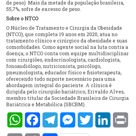
de peso). Mais da metade da população brasileira,
55,7%, sofre de excesso de peso.
Sobre o NTCO
O Núcleo de Tratamento e Cirurgia da Obesidade
(NTCO), que completa 19 anos em 2020, atua no
tratamento clínico e cirúrgico da obesidade e suas
comorbidades. Como agente social na luta contra a
doença, o NTCO conta com equipe multidisciplinar
com cirurgiões, endocrinologista, cardiologista,
fonoaudiólogo, nutricionista, psicólogo,
pneumologista, educador físico e fisioterapeuta,
oferecendo todo suporte necessário para uma
abordagem integral do paciente. A clínica é
dirigida pelo cirurgião bariátrico, Erivaldo Alves,
membro titular da Sociedade Brasileira de Cirurgia
Bariátrica e Metabólica (SBCBM).
WhatsApp
Facebook
Telegram
Messenger
Twitter
LinkedIn
Pri