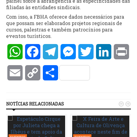
painel sobre a abrangência e as especificidades das
filiadas às entidades sindicais.
Com isso, a FBHA oferece dados necessários para
que possam ser elaborados projetos regionais de
cursos, palestras e também patrocínios para
eventos turísticos.
WhatsApp
Facebook
Telegram
Messenger
Twitter
LinkedIn
Pri
Email
Copy
Compartilhar
Link
NOTÍCIAS RELACIONADAS

