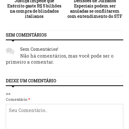
Justiça impede que
Decisões de Juizados
Exército gaste R$ 5 bilhões
Especiais podem ser
e
na compra de blindados
anuladas se conflitarem
italianos
com entendimento do STF
SEM COMENTÁRIOS
Sem Comentários!
Não há comentários, mas você pode ser o
primeiro a comentar.
DEIXE UM COMENTÁRIO
<<
Comentário:
*