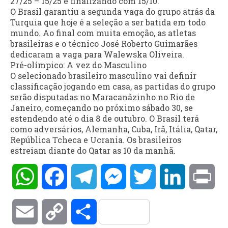
27/25 – 15/25 e finalizando com 15/10.
O Brasil garantiu a segunda vaga do grupo atrás da
Turquia que hoje é a seleção a ser batida em todo
mundo. Ao final com muita emoção, as atletas
brasileiras e o técnico José Roberto Guimarães
dedicaram a vaga para Walewska Oliveira.
Pré-olímpico: A vez do Masculino
O selecionado brasileiro masculino vai definir
classificação jogando em casa, as partidas do grupo
serão disputadas no Maracanãzinho no Rio de
Janeiro, começando no próximo sábado 30, se
estendendo até o dia 8 de outubro. O Brasil terá
como adversários, Alemanha, Cuba, Irã, Itália, Qatar,
República Tcheca e Ucrania. Os brasileiros
estreiam diante do Qatar as 10 da manhã.
WhatsApp
Facebook
Telegram
Messenger
Twitter
LinkedIn
Pri
Email
Copy
Compartilhar