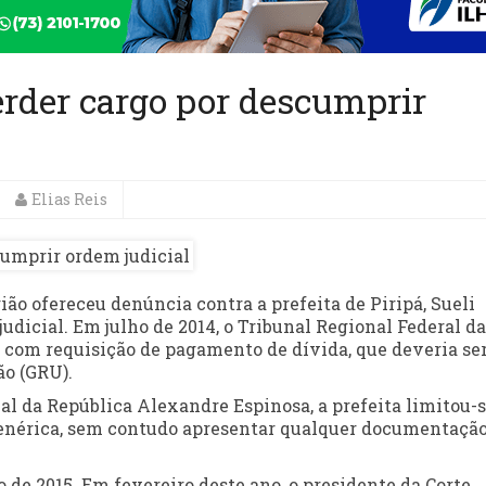
perder cargo por descumprir
Elias Reis
ão ofereceu denúncia contra a prefeita de Piripá, Sueli
dicial. Em julho de 2014, o Tribunal Regional Federal da
 com requisição de pagamento de dívida, que deveria se
ão (GRU).
l da República Alexandre Espinosa, a prefeita limitou-s
genérica, sem contudo apresentar qualquer documentaçã
de 2015. Em fevereiro deste ano, o presidente da Corte