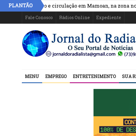
PLANTÃO
hora acesso e circulação em Mamoan, na zona norte de 
Fale Conosco
Rádios Online
Expediente
MENU
EMPREGO
ENTRETENIMENTO
SUA R