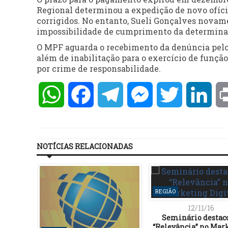
Regional determinou a expedição de novo ofíci
corrigidos. No entanto, Sueli Gonçalves novam
impossibilidade de cumprimento da determina
O MPF aguarda o recebimento da denúncia pelo TR
além de inabilitação para o exercício de função
por crime de responsabilidade.
WhatsApp
Facebook
Telegram
Messenger
Twitter
Lin
NOTÍCIAS RELACIONADAS
REGIÃO
12/11/16
Seminário destac
“Relevância” no Mar