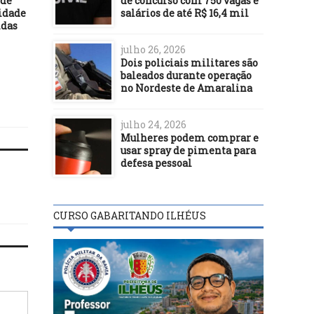
de concurso com 750 vagas e
 de
REGIÃO
REGIÃO
salários de até R$ 16,4 mil
ridade
ndas
03/08/17
12/01/21
Prefeitura de Ibicaraí
Policlínica Regional 
julho 26, 2026
realiza manutenção em rede
Vitória da Conquista
Dois policiais militares são
de esgoto no bairro Delfino
contrata médicos co
baleados durante operação
Guedes
remuneração de até R$
no Nordeste de Amaralina
mil
julho 24, 2026
Mulheres podem comprar e
usar spray de pimenta para
defesa pessoal
CURSO GABARITANDO ILHÉUS