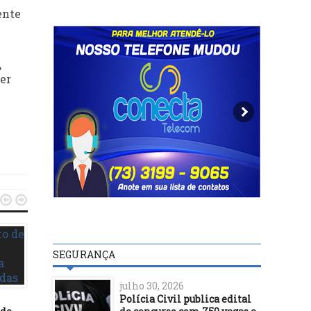
ente
,
der


SEGURANÇA
julho 30, 2026
Polícia Civil publica edital