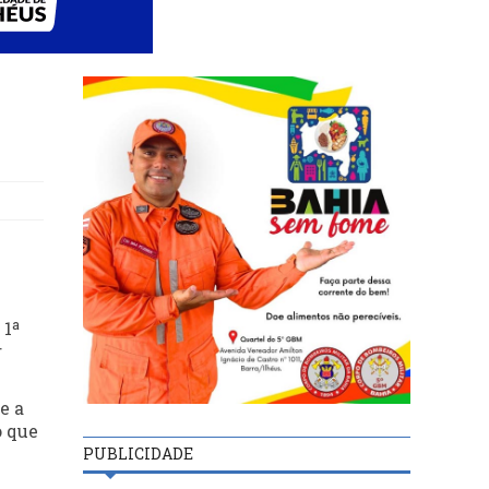
 1ª
r
e a
o que
PUBLICIDADE