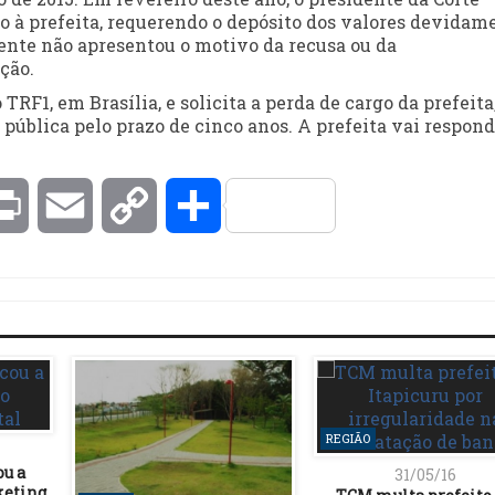
o à prefeita, requerendo o depósito dos valores devidam
ente não apresentou o motivo da recusa ou da
ção.
F1, em Brasília, e solicita a perda de cargo da prefeita
 pública pelo prazo de cinco anos. A prefeita vai respon
kedIn
Print
Email
Copy
Compartilhar
Link
REGIÃO
ou a
31/05/16
keting