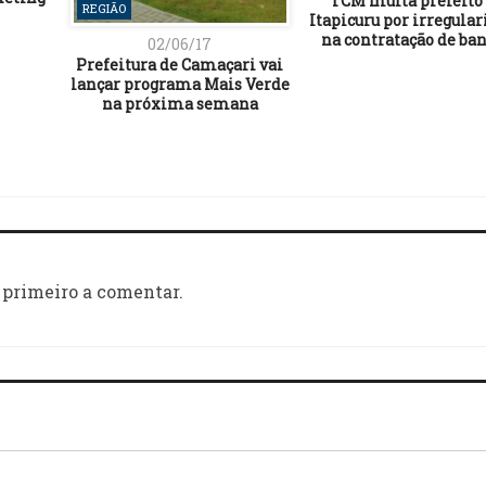
TCM multa prefeito
REGIÃO
Itapicuru por irregula
na contratação de ba
02/06/17
Prefeitura de Camaçari vai
lançar programa Mais Verde
na próxima semana
 primeiro a comentar.